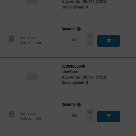
À partir de : $0.911 (USD)
Stock global: 0
More
Quantité
Info
Increase
Min : 1 000
Button
Decrease
Mult. de : 1 000
Button
37304000000
Littelfuse
À partir de : $0.911 (USD)
Stock global: 0
More
Quantité
Info
Increase
Min : 1 000
Button
Decrease
Mult. de : 1 000
Button