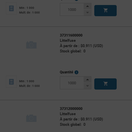
Info
Increase
Min : 1 000
Button
Decrease
Mult. de : 1 000
Button
37311600000
Littelfuse
À partir de : $0.911 (USD)
Stock global: 0
More
Quantité
Info
Increase
Min : 1 000
Button
Decrease
Mult. de : 1 000
Button
37312000000
Littelfuse
À partir de : $0.911 (USD)
Stock global: 0