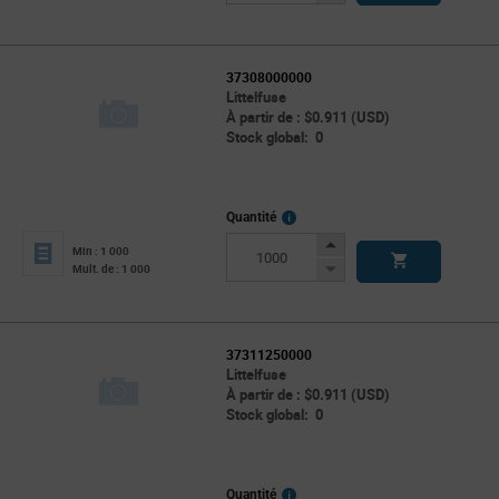
Button
37308000000
Littelfuse
À partir de : $0.911 (USD)
Stock global: 0
More
Quantité
Info
Increase
Min : 1 000
Button
Decrease
Mult. de : 1 000
Button
37311250000
Littelfuse
À partir de : $0.911 (USD)
Stock global: 0
More
Quantité