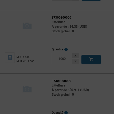
Button
37300800000
Littelfuse
À partir de : $4.33 (USD)
Stock global: 0
More
Quantité
Info
Increase
Min : 1 000
Button
Decrease
Mult. de : 1 000
Button
37301000000
Littelfuse
À partir de : $0.911 (USD)
Stock global: 0
More
Quantité