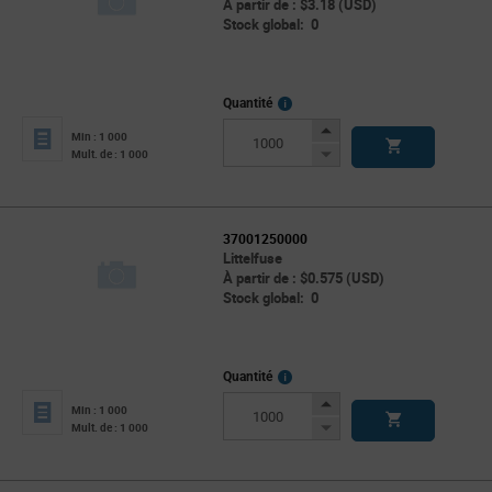
À partir de : $3.18 (USD)
Stock global: 0
More
Quantité
Info
Increase
Min : 1 000
Button
Decrease
Mult. de : 1 000
Button
37001250000
Littelfuse
À partir de : $0.575 (USD)
Stock global: 0
More
Quantité
Info
Increase
Min : 1 000
Button
Decrease
Mult. de : 1 000
Button