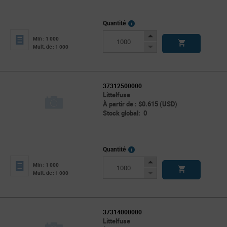
More
Quantité
Info
Increase
Min : 1 000
Button
Decrease
Mult. de : 1 000
Button
37312500000
Littelfuse
À partir de : $0.615 (USD)
Stock global: 0
More
Quantité
Info
Increase
Min : 1 000
Button
Decrease
Mult. de : 1 000
Button
37314000000
Littelfuse