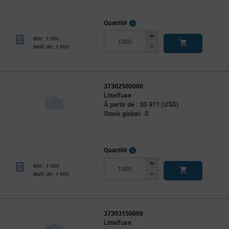
More
Quantité
Info
Increase
Min : 1 000
Button
Decrease
Mult. de : 1 000
Button
37302500000
Littelfuse
À partir de : $0.911 (USD)
Stock global: 0
More
Quantité
Info
Increase
Min : 1 000
Button
Decrease
Mult. de : 1 000
Button
37303150000
Littelfuse