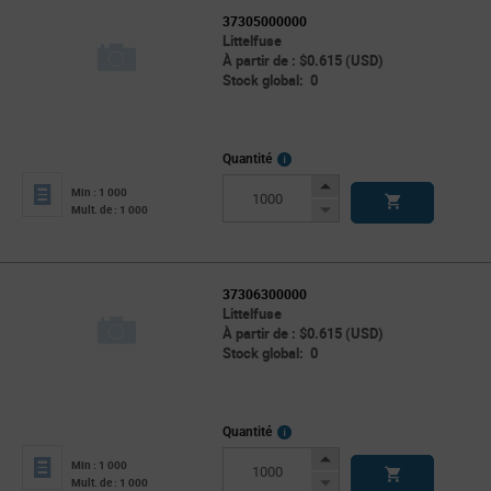
37305000000
Littelfuse
À partir de : $0.615 (USD)
Stock global: 0
More
Quantité
Info
Increase
Min : 1 000
Button
Decrease
Mult. de : 1 000
Button
37306300000
Littelfuse
À partir de : $0.615 (USD)
Stock global: 0
More
Quantité
Info
Increase
Min : 1 000
Button
Decrease
Mult. de : 1 000