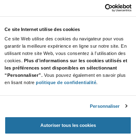
37401250000
Littelfuse
À partir de : $0.763 (USD)
Stock global: 0
Ce site Internet utilise des cookies
Ce site Web utilise des cookies du navigateur pour vous
More
Quantité
garantir la meilleure expérience en ligne sur notre site. En
Info
Increase
utilisant notre site Web, vous consentez à l'utilisation des
Min : 1 000
Button
Decrease
Mult. de : 1 000
cookies.
Plus d’informations sur les cookies utilisés et
Button
les préférences sont disponibles en sélectionnant
“Personnaliser”.
Vous pouvez également en savoir plus
37401600000
en lisant notre
politique de confidentialité
.
Littelfuse
À partir de : $0.899 (USD)
Stock global: 0
Personnaliser
More
Quantité
Autoriser tous les cookies
Info
Increase
Min : 1 000
Button
Decrease
Mult. de : 1 000