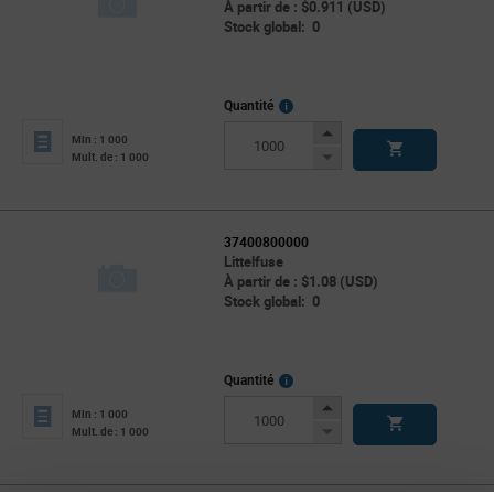
À partir de : $0.911 (USD)
Stock global: 0
More
Quantité
Info
Increase
Min : 1 000
Button
Decrease
Mult. de : 1 000
Button
37400800000
Littelfuse
À partir de : $1.08 (USD)
Stock global: 0
More
Quantité
Info
Increase
Min : 1 000
Button
Decrease
Mult. de : 1 000
Button