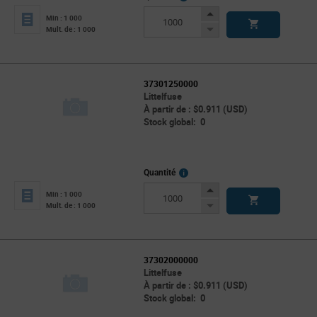
Info
Increase
Min : 1 000
Button
Decrease
Mult. de : 1 000
Button
37301250000
Littelfuse
À partir de : $0.911 (USD)
Stock global: 0
More
Quantité
Info
Increase
Min : 1 000
Button
Decrease
Mult. de : 1 000
Button
37302000000
Littelfuse
À partir de : $0.911 (USD)
Stock global: 0