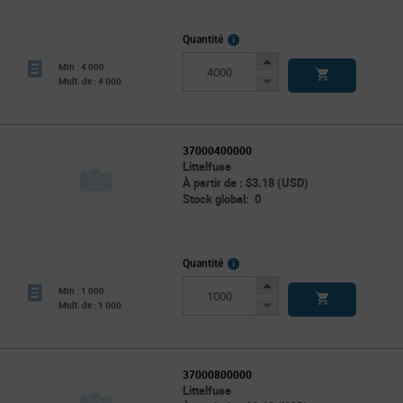
More
Quantité
Info
Increase
Min : 4 000
Button
Decrease
Mult. de : 4 000
Button
37000400000
Littelfuse
À partir de : $3.18 (USD)
Stock global: 0
More
Quantité
Info
Increase
Min : 1 000
Button
Decrease
Mult. de : 1 000
Button
37000800000
Littelfuse