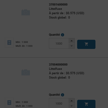
37001600000
Littelfuse
À partir de : $0.575 (USD)
Stock global: 0
More
Quantité
Info
Increase
Min : 1 000
Button
Decrease
Mult. de : 1 000
Button
37004000000
Littelfuse
À partir de : $0.575 (USD)
Stock global: 0
More
Quantité
Info
Increase
Min : 1 000
Button
Decrease
Mult. de : 1 000