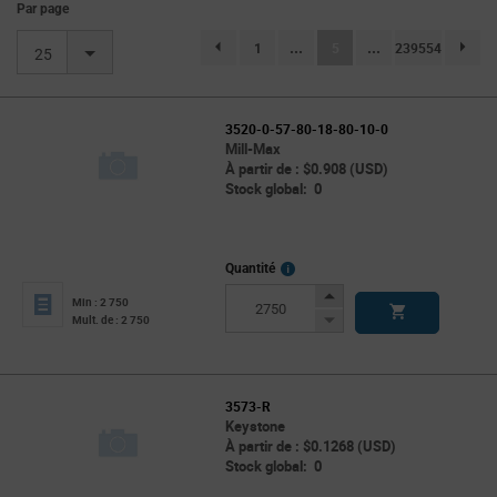
Par page
(current)
1
...
5
...
239554
page.selection.pagination.previouspage
page.se
25
3520-0-57-80-18-80-10-0
Mill-Max
À partir de : $0.908 (USD)
Stock global: 0
More
Quantité
Info
Increase
Min : 2 750
Button
Decrease
Mult. de : 2 750
Button
3573-R
Keystone
À partir de : $0.1268 (USD)
Stock global: 0