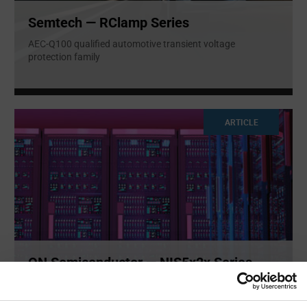
Semtech — RClamp Series
AEC-Q100 qualified automotive transient voltage
protection family
ARTICLE
ON Semiconductor — NIS5x2x Series
eFuses
The devices are designed to buffer the load device from