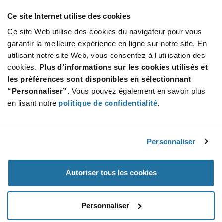
excessive
...
Ce site Internet utilise des cookies
Ce site Web utilise des cookies du navigateur pour vous
garantir la meilleure expérience en ligne sur notre site. En
ÉVÉNEMENTS
utilisant notre site Web, vous consentez à l'utilisation des
cookies.
Plus d’informations sur les cookies utilisés et
les préférences sont disponibles en sélectionnant
“Personnaliser”.
Vous pouvez également en savoir plus
en lisant notre
politique de confidentialité
.
Personnaliser
NXP — TECH DAYS 2018
The NXP Tech Days Seminar showcases an array of some
Autoriser tous les cookies
of the indus
...
Personnaliser