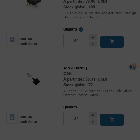
À partir de : $3.86 (USD)
Stock global: 100
FR01 Series 10 Position Top Actuated Through
Hole Rotary DIP Switch
More
Quantité
Info
Increase
Min : 50
Button
Decrease
Mult. de : 50
Button
A11203RNCQ
C&K
À partir de : $6.31 (USD)
Stock global: 72
A Series SP 12 Position PC Thru Hole Silver
Contact Rotary Switch
Quantité
Increase
Min : 36
Button
Decrease
Mult. de : 36
Button