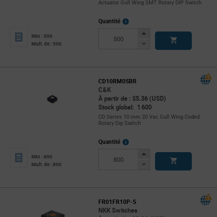
Actuator Gull Wing SMT Rotary DIP Switch
More
Quantité
Info
Increase
Min : 500
Button
Decrease
Mult. de : 500
Button
CD10RM0SBR
C&K
À partir de : $5.36 (USD)
Stock global: 1 600
CD Series 10 mm 20 Vac Gull Wing Coded
Rotary Dip Switch
More
Quantité
Info
Increase
Min : 800
Button
Decrease
Mult. de : 800
Button
FR01FR10P-S
NKK Switches