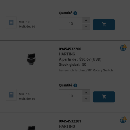
More
Quantité
Info
Increase
Min : 10
Button
Decrease
Mult. de : 10
Button
09454532200
HARTING
À partir de : $36.67 (USD)
Stock global: 50
har-switch latching 90° Rotary Switch
More
Quantité
Info
Increase
Min : 10
Button
Decrease
Mult. de : 10
Button
09454532201
HARTING