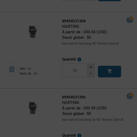
Button
09454531204
HARTING
À partir de : $30.54 (USD)
Stock global: 50
har-switch latching 90° Rotary Switch
More
Quantité
Info
Increase
Min : 10
Button
Decrease
Mult. de : 10
Button
09454531205
HARTING
À partir de : $30.39 (USD)
Stock global: 50
har-switch latching 2x 45° Rotary Switch
More
Quantité