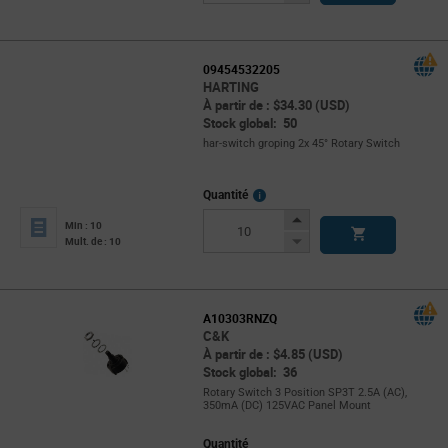
Button
09454532205
HARTING
À partir de : $34.30 (USD)
Stock global: 50
har-switch groping 2x 45° Rotary Switch
More
Quantité
Info
Increase
Min : 10
Button
Decrease
Mult. de : 10
Button
A10303RNZQ
C&K
À partir de : $4.85 (USD)
Stock global: 36
Rotary Switch 3 Position SP3T 2.5A (AC),
350mA (DC) 125VAC Panel Mount
Quantité