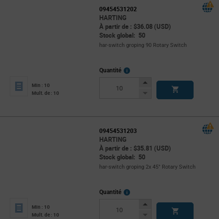
09454531202
HARTING
À partir de : $36.08 (USD)
Stock global: 50
har-switch groping 90 Rotary Switch
More
Quantité
Info
Increase
Min : 10
Button
Decrease
Mult. de : 10
Button
09454531203
HARTING
À partir de : $35.81 (USD)
Stock global: 50
har-switch groping 2x 45° Rotary Switch
More
Quantité
Info
Increase
Min : 10
Button
Decrease
Mult. de : 10