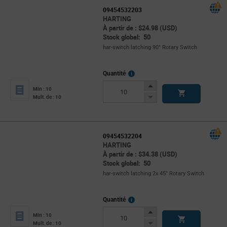
09454532203
HARTING
À partir de : $24.98 (USD)
Stock global: 50
har-switch latching 90° Rotary Switch
More
Quantité
Info
Increase
Min : 10
Button
Decrease
Mult. de : 10
Button
09454532204
HARTING
À partir de : $34.38 (USD)
Stock global: 50
har-switch latching 2x 45° Rotary Switch
More
Quantité
Info
Increase
Min : 10
Button
Decrease
Mult. de : 10