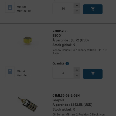
Increase
Min : 36
Button
Decrease
Mult. de : 36
Button
230057GB
EECO
À partir de : $5.72 (USD)
Stock global: 9
Yellow Double Pole Binary MICRO-DIP PCB
Switch
More
Quantité
Info
Increase
Min : 4
Button
Decrease
Mult. de : 1
Button
08ML36-02-2-02N
Grayhill
À partir de : $142.58 (USD)
Stock global: 0
08 Series Military 2 Position 2 Deck Non