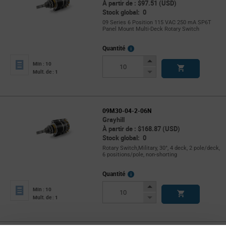
À partir de : $97.51 (USD)
Stock global: 0
09 Series 6 Position 115 VAC 250 mA SP6T
Panel Mount Multi-Deck Rotary Switch
More
Quantité
Info
Increase
Min : 10
Button
Decrease
Mult. de : 1
Button
09M30-04-2-06N
Grayhill
À partir de : $168.87 (USD)
Stock global: 0
Rotary Switch,Military, 30°, 4 deck, 2 pole/deck,
6 positions/pole, non-shorting
More
Quantité
Info
Increase
Min : 10
Button
Decrease
Mult. de : 1
Button