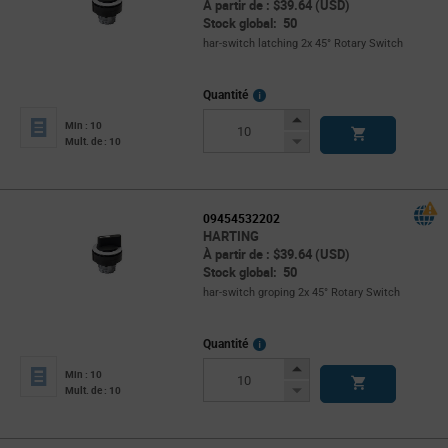
À partir de : $39.64 (USD)
Stock global: 50
har-switch latching 2x 45° Rotary Switch
More
Quantité
Info
Increase
Min : 10
Button
Decrease
Mult. de : 10
Button
09454532202
HARTING
À partir de : $39.64 (USD)
Stock global: 50
har-switch groping 2x 45° Rotary Switch
More
Quantité
Info
Increase
Min : 10
Button
Decrease
Mult. de : 10
Button