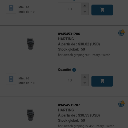
Info
Increase
Min : 10
Button
Decrease
Mult. de : 10
Button
09454531206
HARTING
À partir de : $30.82 (USD)
Stock global: 50
har-switch groping 90° Rotary Switch
More
Quantité
Info
Increase
Min : 10
Button
Decrease
Mult. de : 10
Button
09454531207
HARTING
À partir de : $30.55 (USD)
Stock global: 50
har-switch groping 2x 45° Rotary Switch