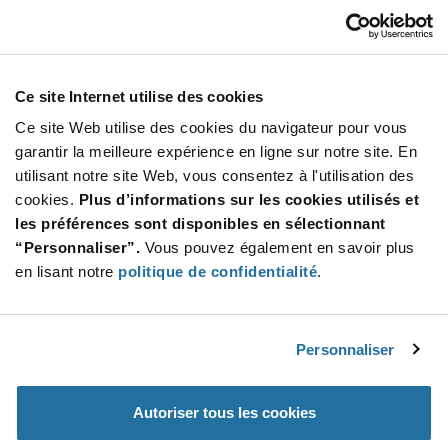
09MS30-02-4-03N
Grayhill
À partir de : $177.31 (USD)
Stock global: 0
Ce site Internet utilise des cookies
09 Series Military 2 Deck SP 3 Position Through
Hole Rotary Switch
Ce site Web utilise des cookies du navigateur pour vous
More
Quantité
garantir la meilleure expérience en ligne sur notre site. En
Info
Increase
utilisant notre site Web, vous consentez à l'utilisation des
Min : 1
Button
Decrease
Mult. de : 1
cookies.
Plus d’informations sur les cookies utilisés et
Button
les préférences sont disponibles en sélectionnant
“Personnaliser”.
Vous pouvez également en savoir plus
25BF22-Q-1-16C
en lisant notre
politique de confidentialité
.
Grayhill
À partir de : $50.82 (USD)
Stock global: 0
Rotary Switches
Personnaliser
More
Quantité
Autoriser tous les cookies
Info
Increase
Min : 25
Button
Decrease
Mult. de : 25