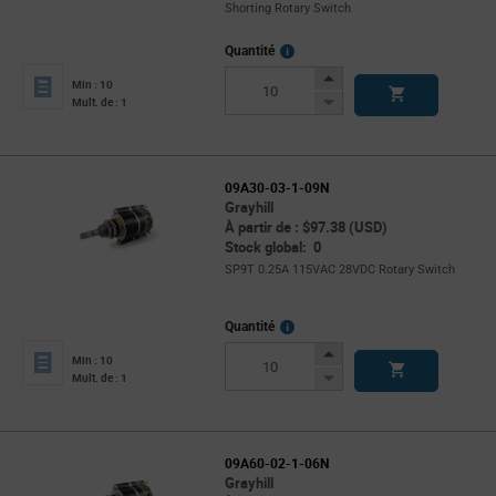
Shorting Rotary Switch
More
Quantité
Info
Increase
Min : 10
Button
Decrease
Mult. de : 1
Button
09A30-03-1-09N
Grayhill
À partir de : $97.38 (USD)
Stock global: 0
SP9T 0.25A 115VAC 28VDC Rotary Switch
More
Quantité
Info
Increase
Min : 10
Button
Decrease
Mult. de : 1
Button
09A60-02-1-06N
Grayhill