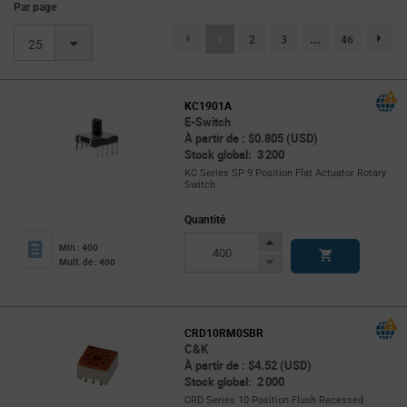
Par page
(current)
1
2
3
...
46
page.se
25
KC1901A
E-Switch
À partir de : $0.805 (USD)
Stock global: 3 200
KC Series SP 9 Position Flat Actuator Rotary
Switch
Quantité
Increase
Min : 400
Button
Decrease
Mult. de : 400
Button
CRD10RM0SBR
C&K
À partir de : $4.52 (USD)
Stock global: 2 000
CRD Series 10 Position Flush Recessed