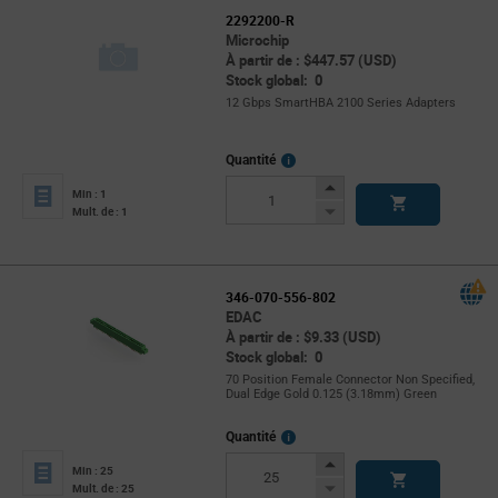
2292200-R
Microchip
À partir de : $447.57 (USD)
Stock global: 0
12 Gbps SmartHBA 2100 Series Adapters
More
Quantité
Info
Increase
Min : 1
Button
Decrease
Mult. de : 1
Button
346-070-556-802
EDAC
À partir de : $9.33 (USD)
Stock global: 0
70 Position Female Connector Non Specified,
Dual Edge Gold 0.125 (3.18mm) Green
More
Quantité
Info
Increase
Min : 25
Button
Decrease
Mult. de : 25