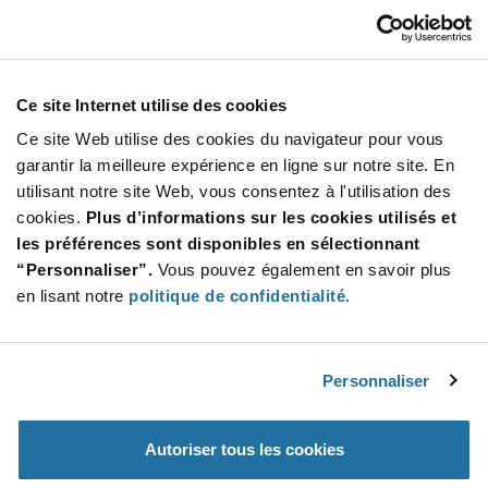
009159010761811
KYOCERA AVX
À partir de : $0.865 (USD)
Stock global: 0
Ce site Internet utilise des cookies
Série 9159-7X0 connecteur bord de carte 10
positions pas 2 mm côté ouvert
Ce site Web utilise des cookies du navigateur pour vous
More
Quantité
garantir la meilleure expérience en ligne sur notre site. En
Info
Increase
utilisant notre site Web, vous consentez à l'utilisation des
Min : 2 000
Button
Decrease
Mult. de : 1 000
cookies.
Plus d’informations sur les cookies utilisés et
Button
les préférences sont disponibles en sélectionnant
“Personnaliser”.
Vous pouvez également en savoir plus
009159010761811
en lisant notre
politique de confidentialité
.
KYOCERA AVX
À partir de : $0.865 (USD)
Stock global: 0
Série 9159-7X0 connecteur bord de carte 10
Personnaliser
positions pas 2 mm côté ouvert
More
Quantité
Autoriser tous les cookies
Info
Increase
Min : 2 000
Button
Decrease
Mult. de : 1 000