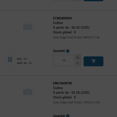
Button
ECM28DRSH
Sullins
À partir de : $6.53 (USD)
Stock global: 0
Conn Edge Dual Fmale 56POS 0.156
More
Quantité
Info
Increase
Min : 10
Button
Decrease
Mult. de : 10
Button
EMC06DRTN
Sullins
À partir de : $4.26 (USD)
Stock global: 0
Conn Edge Dual Fmale 12POS 0.100
More
Quantité