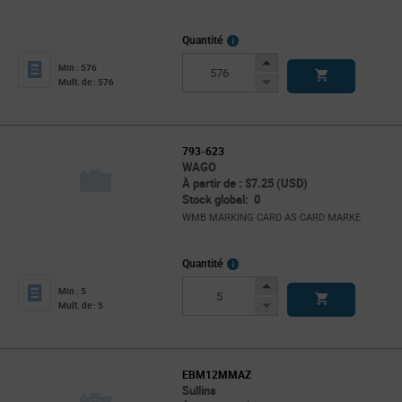
More
Quantité
Info
Increase
Min : 576
Button
Decrease
Mult. de : 576
Button
793-623
WAGO
À partir de : $7.25 (USD)
Stock global: 0
WMB MARKING CARD AS CARD MARKE
More
Quantité
Info
Increase
Min : 5
Button
Decrease
Mult. de : 5
Button
EBM12MMAZ
Sullins