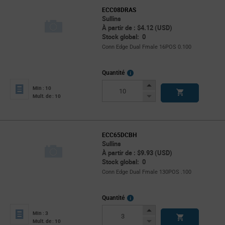
ECC08DRAS
Sullins
À partir de : $4.12 (USD)
Stock global: 0
Conn Edge Dual Fmale 16POS 0.100
More
Quantité
Info
Increase
Min : 10
Button
Decrease
Mult. de : 10
Button
ECC65DCBH
Sullins
À partir de : $9.93 (USD)
Stock global: 0
Conn Edge Dual Fmale 130POS .100
More
Quantité
Info
Increase
Min : 3
Button
Decrease
Mult. de : 10