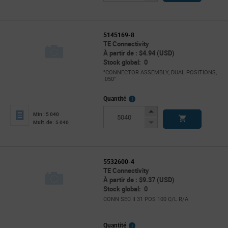
Button
5145169-8
TE Connectivity
À partir de : $4.94 (USD)
Stock global: 0
"CONNECTOR ASSEMBLY, DUAL POSITIONS,
.050"
More
Quantité
Info
Increase
Min : 5 040
Button
Decrease
Mult. de : 5 040
Button
5532600-4
TE Connectivity
À partir de : $9.37 (USD)
Stock global: 0
CONN SEC II 31 POS 100 C/L R/A
More
Quantité