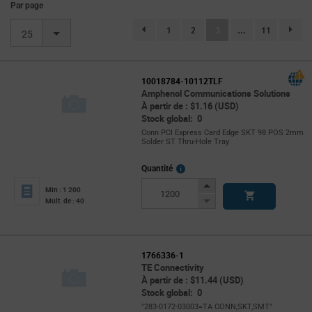
Par page
(current)
1
2
3
...
11
page.selection.pagination.previouspage
page.se
25
10018784-10112TLF
Amphenol Communications Solutions
À partir de : $1.16 (USD)
Stock global: 0
Conn PCI Express Card Edge SKT 98 POS 2mm
Solder ST Thru-Hole Tray
More
Quantité
Info
Increase
Min : 1 200
Button
Decrease
Mult. de : 40
Button
1766336-1
TE Connectivity
À partir de : $11.44 (USD)
Stock global: 0
"283-0172-03003=TA CONN,SKT,SMT"