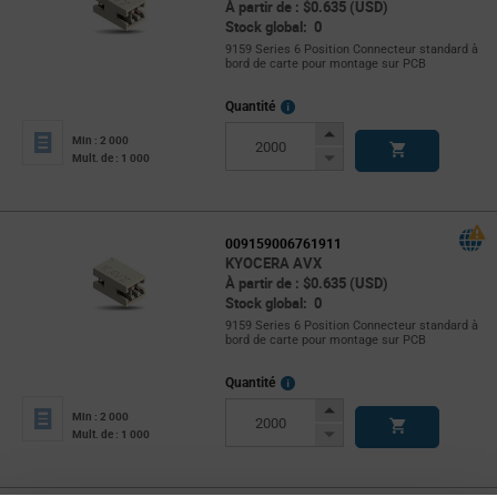
À partir de : $0.635 (USD)
Stock global: 0
9159 Series 6 Position Connecteur standard à
bord de carte pour montage sur PCB
More
Quantité
Info
Increase
Min : 2 000
Button
Decrease
Mult. de : 1 000
Button
009159006761911
KYOCERA AVX
À partir de : $0.635 (USD)
Stock global: 0
9159 Series 6 Position Connecteur standard à
bord de carte pour montage sur PCB
More
Quantité
Info
Increase
Min : 2 000
Button
Decrease
Mult. de : 1 000
Button