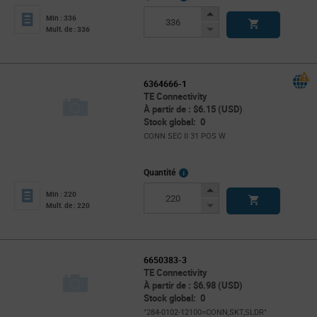
Info
Increase
Min : 336
Button
Decrease
Mult. de : 336
Button
6364666-1
TE Connectivity
À partir de : $6.15 (USD)
Stock global: 0
CONN SEC II 31 POS W
More
Quantité
Info
Increase
Min : 220
Button
Decrease
Mult. de : 220
Button
6650383-3
TE Connectivity
À partir de : $6.98 (USD)
Stock global: 0
"284-0102-12100=CONN,SKT,SLDR"