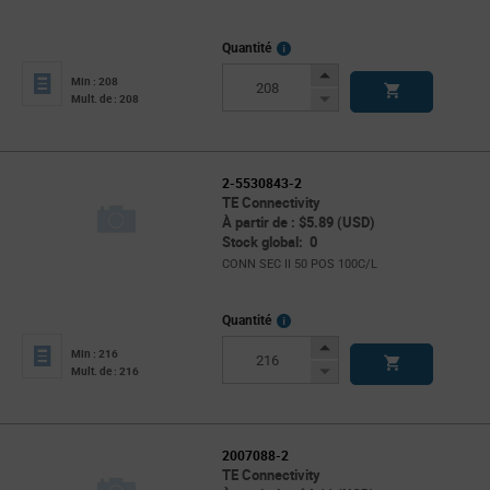
More
Quantité
Info
Increase
Min : 208
Button
Decrease
Mult. de : 208
Button
2-5530843-2
TE Connectivity
À partir de : $5.89 (USD)
Stock global: 0
CONN SEC II 50 POS 100C/L
More
Quantité
Info
Increase
Min : 216
Button
Decrease
Mult. de : 216
Button
2007088-2
TE Connectivity