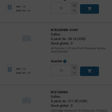
Info
Increase
Min : 10
Button
Decrease
Mult. de : 10
Button
RCB22DHHD-S1447
Sullins
À partir de : $8.16 (USD)
Stock global: 0
44 Position 1.27 mm Pitch Phosphor Bronze
Card Extender
More
Quantité
Info
Increase
Min : 10
Button
Decrease
Mult. de : 10
Button
RCE15DHAS
Sullins
À partir de : $11.95 (USD)
Stock global: 0
Card Edge Connector, 30 Contact(s), 2 Row(s),