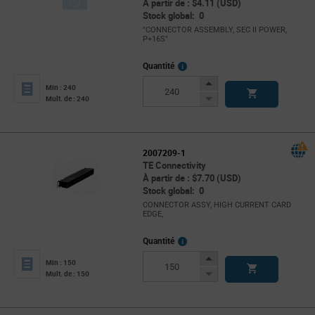
À partir de : $4.11 (USD)
Stock global: 0
"CONNECTOR ASSEMBLY, SEC II POWER,
P+16S"
More
Quantité
Info
Increase
Min : 240
Button
Decrease
Mult. de : 240
Button
2007209-1
TE Connectivity
À partir de : $7.70 (USD)
Stock global: 0
CONNECTOR ASSY, HIGH CURRENT CARD
EDGE,
More
Quantité
Info
Increase
Min : 150
Button
Decrease
Mult. de : 150
Button