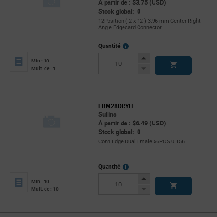
À partir de : $3.75 (USD)
Stock global: 0
12Position ( 2 x 12 ) 3.96 mm Center Right
Angle Edgecard Connector
More
Quantité
Info
Increase
Min : 10
Button
Decrease
Mult. de : 1
Button
EBM28DRYH
Sullins
À partir de : $6.49 (USD)
Stock global: 0
Conn Edge Dual Fmale 56POS 0.156
More
Quantité
Info
Increase
Min : 10
Button
Decrease
Mult. de : 10
Button