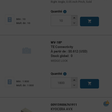
Right Angle, 0.05 inch Pitch, Sold
More
Quantité
Info
Increase
Min : 10
Button
Decrease
Mult. de : 10
Button
WV-18P
TE Connectivity
À partir de : $0.612 (USD)
Stock global: 0
WEDGE LOCK
More
Quantité
Info
Increase
Min : 1 800
Button
Decrease
Mult. de : 1 800
Button
009159006761911
KYOCERA AVX