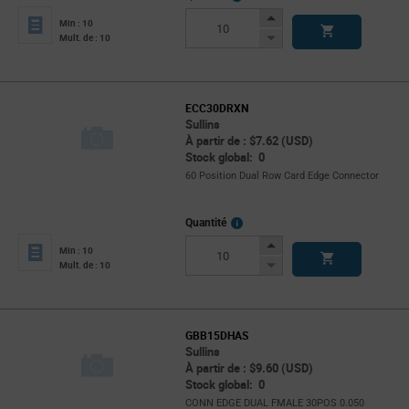
Info
Increase
Min : 10
Button
Decrease
Mult. de : 10
Button
ECC30DRXN
Sullins
À partir de : $7.62 (USD)
Stock global: 0
60 Position Dual Row Card Edge Connector
More
Quantité
Info
Increase
Min : 10
Button
Decrease
Mult. de : 10
Button
GBB15DHAS
Sullins
À partir de : $9.60 (USD)
Stock global: 0
CONN EDGE DUAL FMALE 30POS 0.050