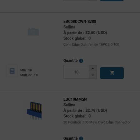
Button
EBC08DCWN-S288
Sullins
À partir de : $2.60 (USD)
Stock global: 0
Conn Edge Dual Fmale 16POS 0.100
More
Quantité
Info
Increase
Min : 10
Button
Decrease
Mult. de : 10
Button
EBC10MMSN
Sullins
À partir de : $2.79 (USD)
Stock global: 0
20 Position .100 Male Card Edge Connector
More
Quantité