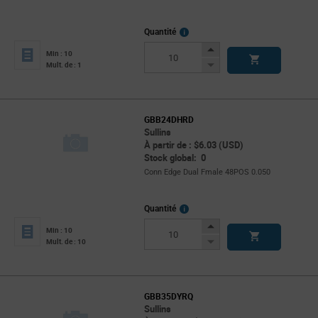
More
Quantité
Info
Increase
Min : 10
Button
Decrease
Mult. de : 1
Button
GBB24DHRD
Sullins
À partir de : $6.03 (USD)
Stock global: 0
Conn Edge Dual Fmale 48POS 0.050
More
Quantité
Info
Increase
Min : 10
Button
Decrease
Mult. de : 10
Button
GBB35DYRQ
Sullins