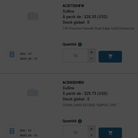
ACB75DHFN
Sullins
À partir de : $28.35 (USD)
Stock global: 0
150 Position Female Dual Edge Gold Connector
More
Quantité
Info
Increase
Min : 10
Button
Decrease
Mult. de : 10
Button
ACB80DHRD
Sullins
À partir de : $29.73 (USD)
Stock global: 0
CONN CARD EXTEND 160POS .050"
More
Quantité
Info
Increase
Min : 10
Button
Decrease
Mult. de : 10