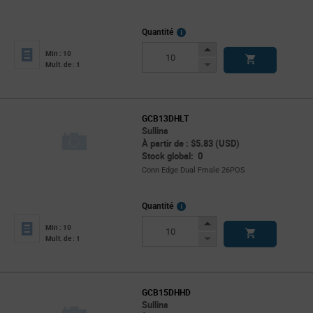
More
Quantité
Info
Increase
Min : 10
Button
Decrease
Mult. de : 1
Button
GCB13DHLT
Sullins
À partir de : $5.83 (USD)
Stock global: 0
Conn Edge Dual Fmale 26POS
More
Quantité
Info
Increase
Min : 10
Button
Decrease
Mult. de : 1
Button
GCB15DHHD
Sullins