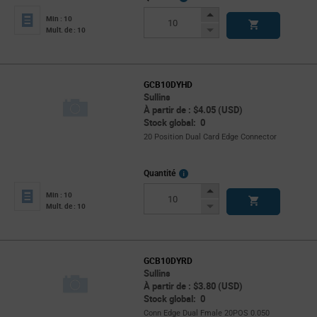
Info
Increase
Min : 10
Button
Decrease
Mult. de : 10
Button
GCB10DYHD
Sullins
À partir de : $4.05 (USD)
Stock global: 0
20 Position Dual Card Edge Connector
More
Quantité
Info
Increase
Min : 10
Button
Decrease
Mult. de : 10
Button
GCB10DYRD
Sullins
À partir de : $3.80 (USD)
Stock global: 0
Conn Edge Dual Fmale 20POS 0.050