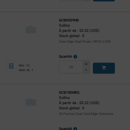
Button
GCB05DYHD
Sullins
À partir de : $3.52 (USD)
Stock global: 0
Conn Edge Dual Fmale 10POS 0.050
More
Quantité
Info
Increase
Min : 10
Button
Decrease
Mult. de : 1
Button
GCB10DHRQ
Sullins
À partir de : $5.22 (USD)
Stock global: 0
20 Position Dual Card Edge Connector
More
Quantité