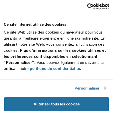
GCB20DHRQ
Sullins
À partir de : $6.63 (USD)
Stock global: 0
Ce site Internet utilise des cookies
40 Position Dual Card Edge Connector
Ce site Web utilise des cookies du navigateur pour vous
More
Quantité
garantir la meilleure expérience en ligne sur notre site. En
Info
Increase
utilisant notre site Web, vous consentez à l'utilisation des
Min : 10
Button
Decrease
Mult. de : 10
cookies.
Plus d’informations sur les cookies utilisés et
Button
les préférences sont disponibles en sélectionnant
“Personnaliser”.
Vous pouvez également en savoir plus
GCB56DHRD-S621
en lisant notre
politique de confidentialité
.
Sullins
À partir de : $10.70 (USD)
Stock global: 0
Conn Mca Fmale 112POS 0.050 Gold
Personnaliser
More
Quantité
Autoriser tous les cookies
Info
Increase
Min : 10
Button
Decrease
Mult. de : 10