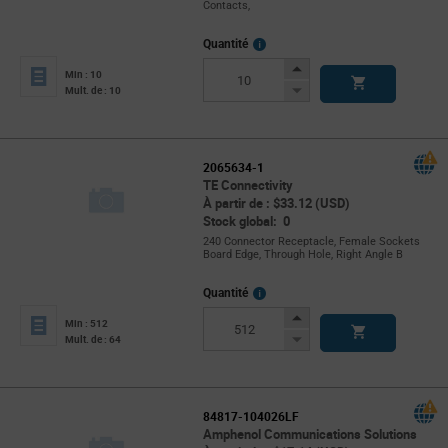
Contacts,
More
Quantité
Info
Increase
Min : 10
Button
Decrease
Mult. de : 10
Button
2065634-1
TE Connectivity
À partir de : $33.12 (USD)
Stock global: 0
240 Connector Receptacle, Female Sockets
Board Edge, Through Hole, Right Angle B
More
Quantité
Info
Increase
Min : 512
Button
Decrease
Mult. de : 64
Button
84817-104026LF
Amphenol Communications Solutions