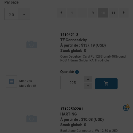
Par page
(current)
1
...
9
10
11
page.selection.pagination.previouspage
page.se
25
1410421-3
TE Connectivity
À partir de : $137.19 (USD)
Stock global: 0
Conn Daughter Card PL 128Signal/48Ground
POS 1.8mm Solder RA Thru-Hole
More
Quantité
Info
Increase
Min : 225
Button
Decrease
Mult. de : 15
Button
17122502201
HARTING
À partir de : $10.08 (USD)
Stock global: 0
Backplane Connectors, Wt 12.50 g, 250