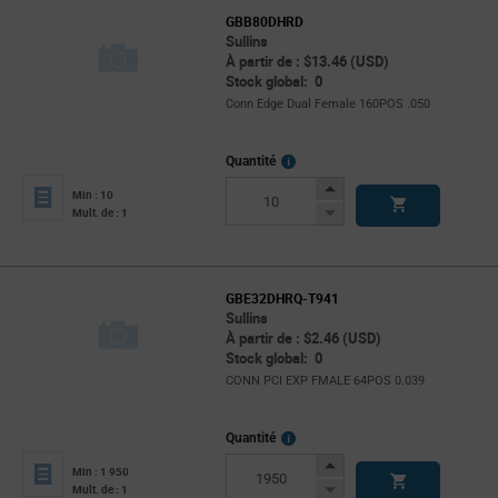
GBB80DHRD
Sullins
À partir de : $13.46 (USD)
Stock global: 0
Conn Edge Dual Female 160POS .050
More
Quantité
Info
Increase
Min : 10
Button
Decrease
Mult. de : 1
Button
GBE32DHRQ-T941
Sullins
À partir de : $2.46 (USD)
Stock global: 0
CONN PCI EXP FMALE 64POS 0.039
More
Quantité
Info
Increase
Min : 1 950
Button
Decrease
Mult. de : 1