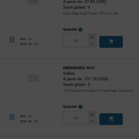
À partir de : $7.82 (USD)
Stock global: 0
Conn Edge Dual Fmale 70POS 0.050
More
Quantité
Info
Increase
Min : 10
Button
Decrease
Mult. de : 10
Button
GBB60DHRQ-S621
Sullins
À partir de : $11.76 (USD)
Stock global: 0
120 Position Female PCI Card Edge Connector
More
Quantité
Info
Increase
Min : 10
Button
Decrease
Mult. de : 10
Button