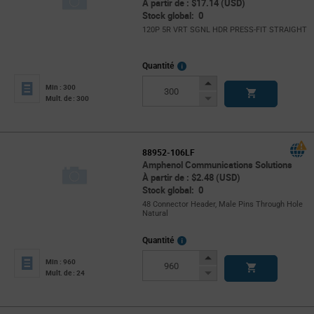
À partir de : $17.14 (USD)
Stock global: 0
120P 5R VRT SGNL HDR PRESS-FIT STRAIGHT
More
Quantité
Info
Increase
Min : 300
Button
Decrease
Mult. de : 300
Button
88952-106LF
Amphenol Communications Solutions
À partir de : $2.48 (USD)
Stock global: 0
48 Connector Header, Male Pins Through Hole
Natural
More
Quantité
Info
Increase
Min : 960
Button
Decrease
Mult. de : 24
Button