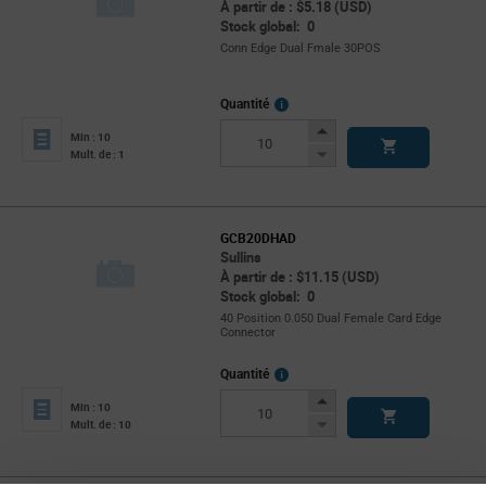
À partir de : $5.18 (USD)
Stock global: 0
Conn Edge Dual Fmale 30POS
More
Quantité
Info
Increase
Min : 10
Button
Decrease
Mult. de : 1
Button
GCB20DHAD
Sullins
À partir de : $11.15 (USD)
Stock global: 0
40 Position 0.050 Dual Female Card Edge
Connector
More
Quantité
Info
Increase
Min : 10
Button
Decrease
Mult. de : 10
Button