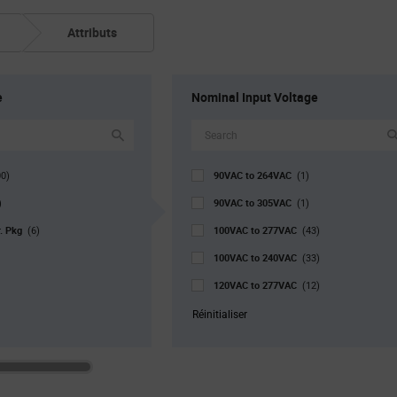
Attributs
e
Nominal Input Voltage
90VAC to 264VAC
00)
(1)
90VAC to 305VAC
)
(1)
r. Pkg
100VAC to 277VAC
(6)
(43)
100VAC to 240VAC
(33)
120VAC to 277VAC
(12)
176VAC to 264VAC
(1)
Réinitialiser
220VAC to 240VAC
(4)
220VAC to 277VAC
(2)