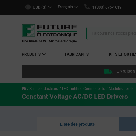
text.skipToContent
text.skipToNavigation
Français
USD ($)
1 (800) 675-1619
Résultats
de
la
recherche
PRODUITS
FABRICANTS
KITS ET OUTIL
Livraison
Semiconducteurs
LED Lighting Components
Modules de pilot
Constant Voltage AC/DC LED Drivers
Liste des produits