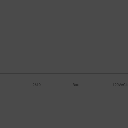
2610
Box
120VAC t