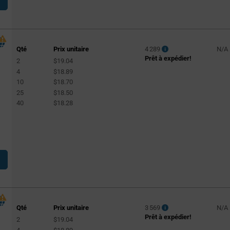
Qté
Prix unitaire
4 289
N/A
Prêt à expédier!
2
$19.04
4
$18.89
10
$18.70
25
$18.50
40
$18.28
Qté
Prix unitaire
3 569
N/A
Prêt à expédier!
2
$19.04