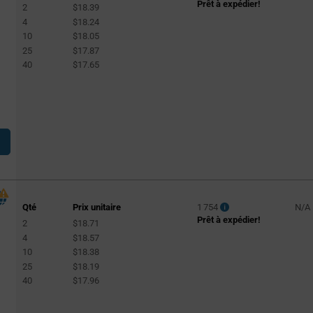
Prêt à expédier!
2
$18.39
4
$18.24
10
$18.05
25
$17.87
40
$17.65
Qté
Prix unitaire
1 754
N/A
Prêt à expédier!
2
$18.71
4
$18.57
10
$18.38
25
$18.19
40
$17.96