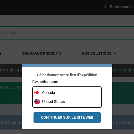
Bordereau-ma
S
NOUVEAUX PRODUITS
NOS SOLUTIONS
 gratuite aux États-Unis continentaux à partir de 50 $ US.
Des condit
Sélectionnez votre lieu d’expédition
Pays sélectionné
e de DEL
Constant Voltage AC/DC LED Drivers
Canada
United States
CONTINUER SUR LE SITE WEB
Documents de référence
Articles, Événements & Actuali