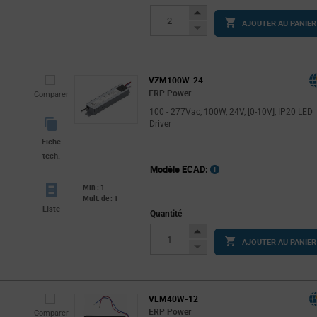
Increase
AJOUTER AU PANIER
Button
Decrease
Button
VZM100W-24
ERP Power
Comparer
100 - 277Vac, 100W, 24V, [0-10V], IP20 LED
Driver
Fiche
tech.
Modèle ECAD:
Min : 1
Mult. de : 1
Liste
Quantité
Increase
AJOUTER AU PANIER
Button
Decrease
Button
VLM40W-12
ERP Power
Comparer