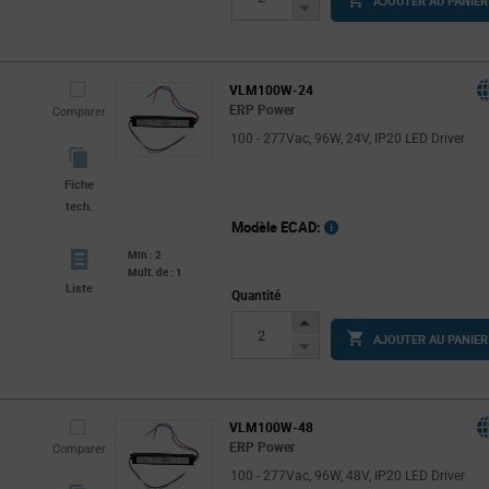
AJOUTER AU PANIER
Button
Decrease
Button
VLM100W-24
ERP Power
Comparer
100 - 277Vac, 96W, 24V, IP20 LED Driver
Fiche
tech.
Modèle ECAD:
Min : 2
Mult. de : 1
Liste
Quantité
Increase
AJOUTER AU PANIER
Button
Decrease
Button
VLM100W-48
ERP Power
Comparer
100 - 277Vac, 96W, 48V, IP20 LED Driver