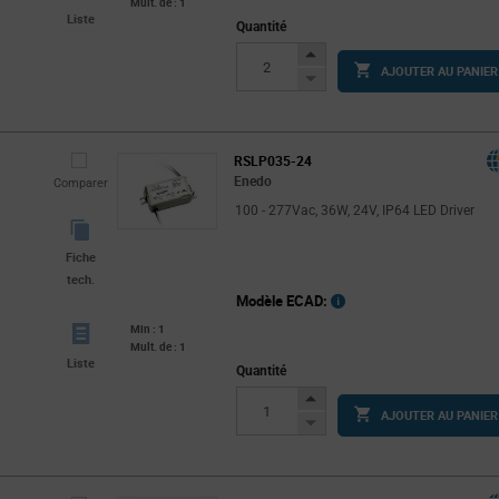
Mult. de : 1
Liste
Quantité
Increase
AJOUTER AU PANIER
Button
Decrease
Button
RSLP035-24
Enedo
Comparer
100 - 277Vac, 36W, 24V, IP64 LED Driver
Fiche
tech.
Modèle ECAD:
Min : 1
Mult. de : 1
Liste
Quantité
Increase
AJOUTER AU PANIER
Button
Decrease
Button