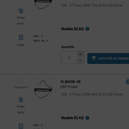
100 - 277Vac, 40W, 12V, IP20 LED Driver
Fiche
tech.
Modèle ECAD:
Min : 2
Mult. de : 1
Liste
Quantité
Increase
AJOUTER AU PANIER
Button
Decrease
Button
VLM60W-48
ERP Power
Comparer
100 - 277Vac, 60W, 48V, IP20 LED Driver
Fiche
tech.
Modèle ECAD:
Min : 2