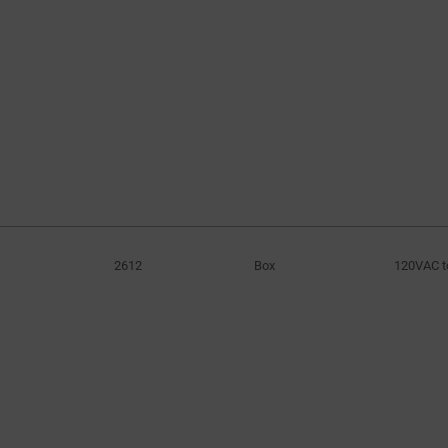
2612
Box
120VAC t