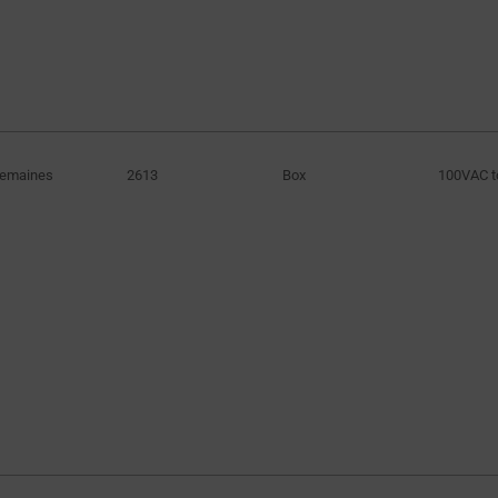
Semaines
2613
Box
100VAC t