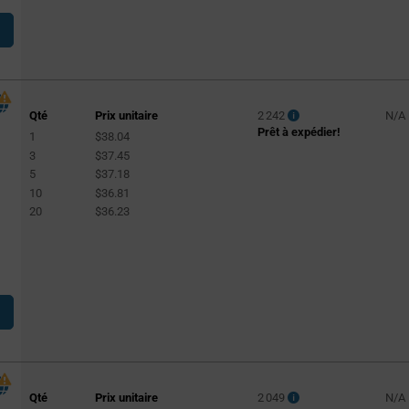
Qté
Prix unitaire
2 242
N/A
Prêt à expédier!
1
$38.04
3
$37.45
5
$37.18
10
$36.81
20
$36.23
Qté
Prix unitaire
2 049
N/A