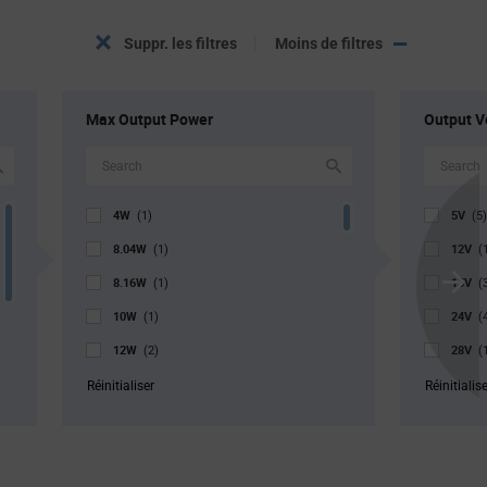
Suppr. les filtres
Moins de filtres
Max Output Power
Output V
4W
5V
(1)
(5)
8.04W
12V
(1)
(
8.16W
15V
(1)
(
Scroll
10W
24V
Next
(1)
(
12W
28V
(2)
(
15W
36V
(2)
(
Réinitialiser
Réinitialis
16.08W
42V
(1)
(
18W
48V
(2)
(
20W
54V
(2)
(