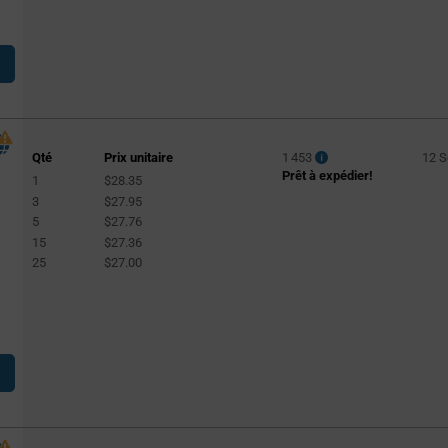
Qté
Prix unitaire
1 453
12 
Prêt à expédier!
1
$28.35
3
$27.95
5
$27.76
15
$27.36
25
$27.00