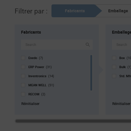
Filtrer par :
Fabricants
Emballage
Fabricants
Emballag
Enedo
Box
(7)
(1
ERP Power
Bulk
(31)
(1
Inventronics
Std. Mf
(14)
MEAN WELL
(51)
RECOM
(2)
Signify North America
(2)
Réinitialiser
Réinitialiser