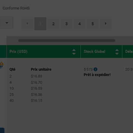
Conforme RoHS
(current)
1
2
3
4
5
page.selection.paginat
Stock Global
Déla
Prix (USD)
Qté
Prix unitaire
5 573
20 
Prêt à expédier!
2
$16.83
4
$16.70
10
$16.53
25
$16.36
40
$16.15