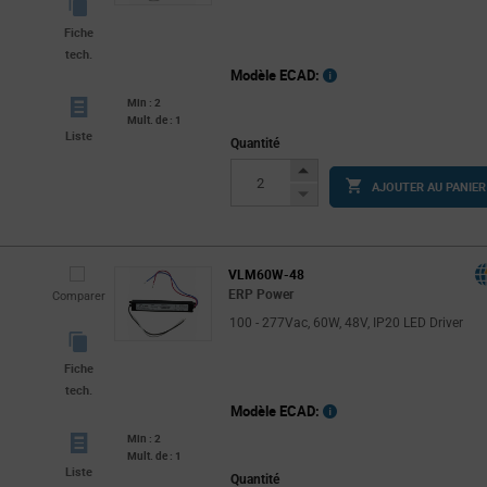
Fiche
tech.
Modèle ECAD:
Min : 2
Mult. de : 1
Liste
Quantité
Increase
AJOUTER AU PANIER
Button
Decrease
Button
VLM60W-48
ERP Power
Comparer
100 - 277Vac, 60W, 48V, IP20 LED Driver
Fiche
tech.
Modèle ECAD:
Min : 2
Mult. de : 1
Liste
Quantité