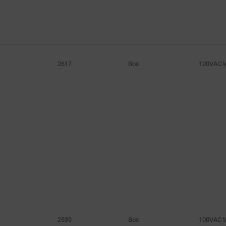
2617
Box
120VAC t
2539
Box
100VAC t