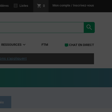
0
Mon compte / Inscrivez-vous
tières
Listes
RÉSULTATS 
RESSOURCES
FTM
CHAT EN DIRECT
ions s'appliquent
tés