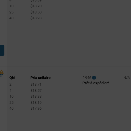
4
$18.89
10
$18.70
25
$18.50
40
$18.28
Qté
Prix unitaire
2 946
N/A
Prêt à expédier!
2
$18.71
4
$18.57
10
$18.38
25
$18.19
40
$17.96