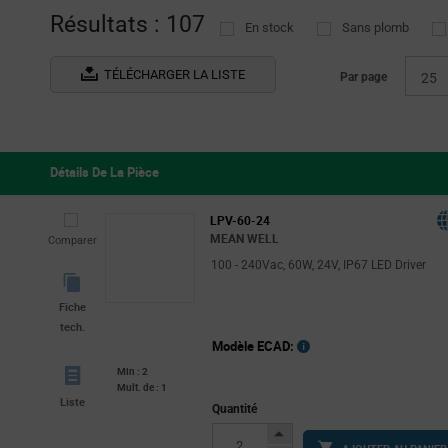
Résultats : 107
En stock
Sans plomb
TÉLÉCHARGER LA LISTE
Par page
25
Détails De La Pièce
LPV-60-24
MEAN WELL
Comparer
100 - 240Vac, 60W, 24V, IP67 LED Driver
Fiche
tech.
Modèle ECAD:
Min : 2
Mult. de : 1
Liste
Quantité
Increase