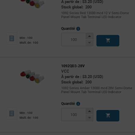
À partir de : $3.20 (USD)
Stock global: 200
1092 Series Red 13000 mcd 12 V Semi-Dome
Panel Mount Tab Terminal LED Indicator
More
Quantité
Info
Increase
Min : 100
Button
Decrease
Mult. de : 100
Button
1092QD3-28V
VCC
À partir de : $3.20 (USD)
Stock global: 200
1092 Series Amber 13000 mcd 28V Semi-Dome
Panel Mount Tab Terminal LED Indicator
More
Quantité
Info
Increase
Min : 100
Button
Decrease
Mult. de : 100
Button