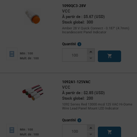
1090QC3-28V
VCC
À partir de : $5.67 (USD)
Stock global: 300
Amber 28 V Quick Connect - 0.187" (4.7mm)
Incandescent Panel Indicator
More
Quantité
Info
Increase
Min : 100
Button
Decrease
Mult. de : 100
Button
1092A1-125VAC
VCC
À partir de : $2.85 (USD)
Stock global: 200
1092 Series Red 13000 mcd 125 VAC Hi-Dome
Wire Lead Panel Mount LED Indicator
More
Quantité
Info
Increase
Min : 100
Button
Decrease
Mult. de : 100