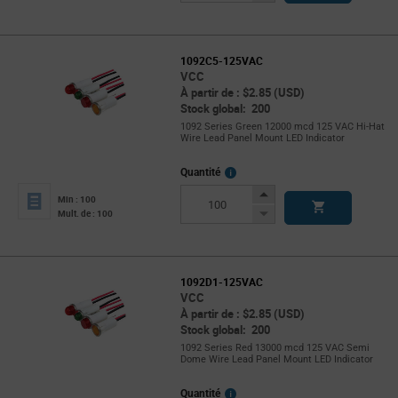
Button
1092C5-125VAC
VCC
À partir de : $2.85 (USD)
Stock global: 200
1092 Series Green 12000 mcd 125 VAC Hi-Hat
Wire Lead Panel Mount LED Indicator
More
Quantité
Info
Increase
Min : 100
Button
Decrease
Mult. de : 100
Button
1092D1-125VAC
VCC
À partir de : $2.85 (USD)
Stock global: 200
1092 Series Red 13000 mcd 125 VAC Semi
Dome Wire Lead Panel Mount LED Indicator
More
Quantité