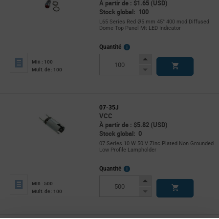
À partir de : $1.65 (USD)
Stock global: 100
L65 Series Red Ø5 mm 45° 400 mcd Diffused
Dome Top Panel Mt LED Indicator
More
Quantité
Info
Increase
Min : 100
Button
Decrease
Mult. de : 100
Button
07-35J
VCC
À partir de : $5.82 (USD)
Stock global: 0
07 Series 10 W 50 V Zinc Plated Non Grounded
Low Profile Lampholder
More
Quantité
Info
Increase
Min : 500
Button
Decrease
Mult. de : 100
Button