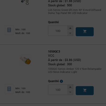
À partir de : $1.88 (USD)
Stock global: 500
L65 Series Green Ø5 mm 30° 8 mcd Diffused
Dome Top Panel Mt LED Indicator
Quantité
Increase
Min : 100
Button
Decrease
Mult. de : 100
Button
1050QC3
VCC
À partir de : $3.86 (USD)
Stock global: 300
1050QC Series Amber 125 V Non-Relampable
LED Neon Indicator Light
More
Quantité
Info
Increase
Min : 100
Button
Decrease
Mult. de : 100
Button