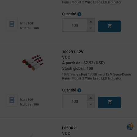
Panel Mount 2 Wire Lead LED Indicator
More
Quantité
Info
Increase
Min : 100
Button
Decrease
Mult. de : 100
Button
1092D1-12V
VCC
À partir de : $2.92 (USD)
Stock global: 100
1092 Series Red 13000 mcd 12 V Semi-Dome
Panel Mount 2 Wire Lead LED Indicator
More
Quantité
Info
Increase
Min : 100
Button
Decrease
Mult. de : 100
Button
L65DR2L
VCC