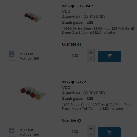
1092QD5-125VAC
VCC
À partir de : $3.12 (USD)
Stock global: 200
1092Q Series Green 12000 mcd 125 VAC Small
Dome Quick Connect LED Indicator
More
Quantité
Info
Increase
Min : 100
Button
Decrease
Mult. de : 100
Button
1092QD5-12V
VCC
À partir de : $3.20 (USD)
Stock global: 200
1092 Series Green 12000 mcd 12V Semi-Dome
Panel Mount Tab Terminal LED Indicator
More
Quantité
Info
Increase
Min : 100
Button
Decrease
Mult. de : 100