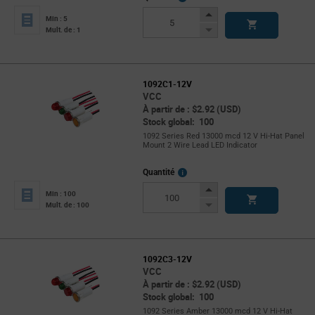
Info
Increase
Min : 5
Button
Decrease
Mult. de : 1
Button
1092C1-12V
VCC
À partir de : $2.92 (USD)
Stock global: 100
1092 Series Red 13000 mcd 12 V Hi-Hat Panel
Mount 2 Wire Lead LED Indicator
More
Quantité
Info
Increase
Min : 100
Button
Decrease
Mult. de : 100
Button
1092C3-12V
VCC
À partir de : $2.92 (USD)
Stock global: 100
1092 Series Amber 13000 mcd 12 V Hi-Hat