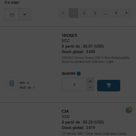
Par page
(current)
1
2
3
...
9
page.se
25
1053QC5
VCC
À partir de : $6.07 (USD)
Stock global: 3 650
1053QC Series Green 250 V Non-Relampable
Neon-Incandescent Indicator Light
More
Quantité
Info
Increase
Min : 4
Button
Decrease
Mult. de : 1
Button
C2A
VCC
À partir de : $0.23 (USD)
Stock global: 2 819
C2 Series 180 ° Clear Neon Indicator Lamp