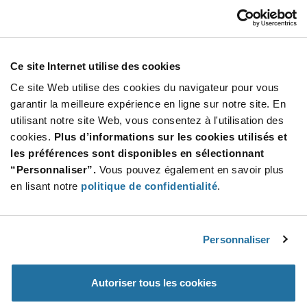
1030D1
VCC
À partir de : $3.91 (USD)
Stock global: 0
Ce site Internet utilise des cookies
1030D Series Red 125 V Non-Relampable Neon
Incandescent Indicator Light
Ce site Web utilise des cookies du navigateur pour vous
More
Quantité
garantir la meilleure expérience en ligne sur notre site. En
Info
Increase
utilisant notre site Web, vous consentez à l'utilisation des
Min : 100
Button
Decrease
Mult. de : 100
cookies.
Plus d’informations sur les cookies utilisés et
Button
les préférences sont disponibles en sélectionnant
“Personnaliser”.
Vous pouvez également en savoir plus
1030QD1
en lisant notre
politique de confidentialité
.
VCC
À partir de : $4.23 (USD)
Stock global: 0
1030QD Series Red 125 V Non-Relampable
Personnaliser
Neon Indicator Light
More
Quantité
Autoriser tous les cookies
Info
Increase
Min : 600
Button
Decrease
Mult. de : 100