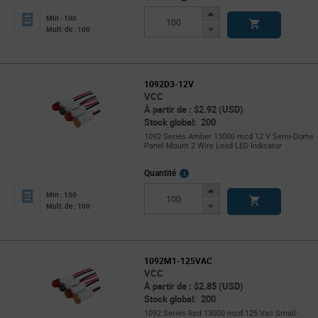
Info
Increase
Min : 100
Button
Decrease
Mult. de : 100
Button
1092D3-12V
VCC
À partir de : $2.92 (USD)
Stock global: 200
1092 Series Amber 13000 mcd 12 V Semi-Dome
Panel Mount 2 Wire Lead LED Indicator
More
Quantité
Info
Increase
Min : 100
Button
Decrease
Mult. de : 100
Button
1092M1-125VAC
VCC
À partir de : $2.85 (USD)
Stock global: 200
1092 Series Red 13000 mcd 125 Vac Small-