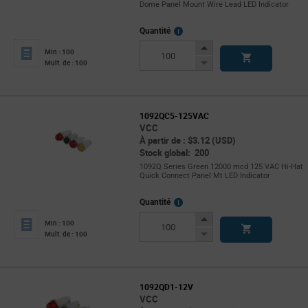
Dome Panel Mount Wire Lead LED Indicator
More
Quantité
Info
Increase
Min : 100
Button
Decrease
Mult. de : 100
Button
1092QC5-125VAC
VCC
À partir de : $3.12 (USD)
Stock global: 200
1092Q Series Green 12000 mcd 125 VAC Hi-Hat
Quick Connect Panel Mt LED Indicator
More
Quantité
Info
Increase
Min : 100
Button
Decrease
Mult. de : 100
Button
1092QD1-12V
VCC