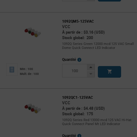
Button
1092QM5-125VAC
VCC
À partir de : $3.16 (USD)
Stock global: 200
1092Q Series Green 12000 mcd 125 VAC Small
Dome Quick Connect LED Indicator
More
Quantité
Info
Increase
Min : 100
Button
Decrease
Mult. de : 100
Button
1092QC1-125VAC
VCC
À partir de : $4.48 (USD)
Stock global: 175
1092Q Series Red 13000 mcd 125 VAC Hi-Hat
Quick Connect Panel Mt LED Indicator
More
Quantité