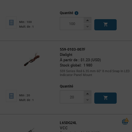
More
Quantité
Info
Increase
Min : 100
Button
Decrease
Mult. de : 1
Button
559-0103-007F
Dialight
À partir de : $1.23 (USD)
Stock global: 1 980
559 Series Red 6.35 mm 60° 8 mcd Snap In LED
Indicator Panel Mount
Quantité
Increase
Min : 20
Button
Decrease
Mult. de : 1
Button
L65DG24L
VCC