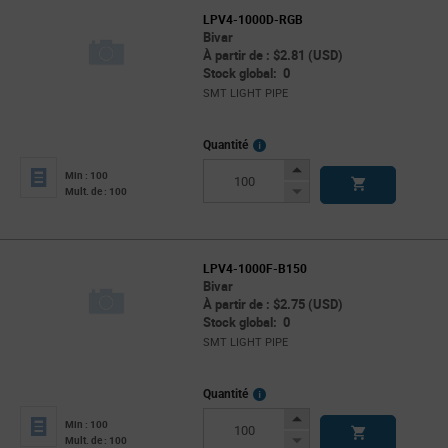
LPV4-1000D-RGB
Bivar
À partir de : $2.81 (USD)
Stock global: 0
SMT LIGHT PIPE
More
Quantité
Info
Increase
Min : 100
Button
Decrease
Mult. de : 100
Button
LPV4-1000F-B150
Bivar
À partir de : $2.75 (USD)
Stock global: 0
SMT LIGHT PIPE
More
Quantité
Info
Increase
Min : 100
Button
Decrease
Mult. de : 100