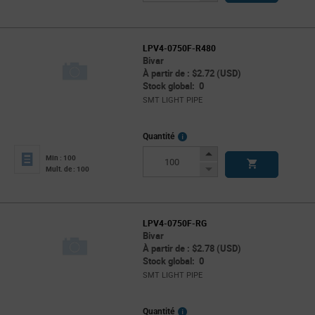
Button
LPV4-0750F-R480
Bivar
À partir de : $2.72 (USD)
Stock global: 0
SMT LIGHT PIPE
More
Quantité
Info
Increase
Min : 100
Button
Decrease
Mult. de : 100
Button
LPV4-0750F-RG
Bivar
À partir de : $2.78 (USD)
Stock global: 0
SMT LIGHT PIPE
More
Quantité