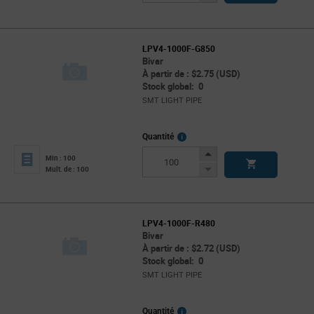
Button
LPV4-1000F-G850
Bivar
À partir de : $2.75 (USD)
Stock global: 0
SMT LIGHT PIPE
More
Quantité
Info
Increase
Min : 100
Button
Decrease
Mult. de : 100
Button
LPV4-1000F-R480
Bivar
À partir de : $2.72 (USD)
Stock global: 0
SMT LIGHT PIPE
More
Quantité