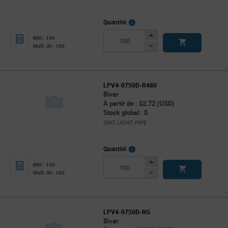
More
Quantité
Info
Increase
Min : 100
Button
Decrease
Mult. de : 100
Button
LPV4-0750D-R480
Bivar
À partir de : $2.72 (USD)
Stock global: 0
SMT LIGHT PIPE
More
Quantité
Info
Increase
Min : 100
Button
Decrease
Mult. de : 100
Button
LPV4-0750D-RG
Bivar