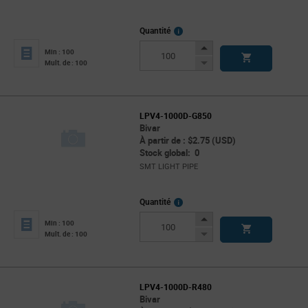
More
Quantité
Info
Increase
Min : 100
Button
Decrease
Mult. de : 100
Button
LPV4-1000D-G850
Bivar
À partir de : $2.75 (USD)
Stock global: 0
SMT LIGHT PIPE
More
Quantité
Info
Increase
Min : 100
Button
Decrease
Mult. de : 100
Button
LPV4-1000D-R480
Bivar