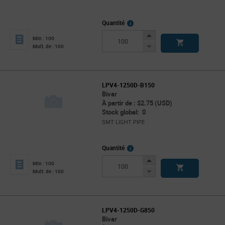
More
Quantité
Info
Increase
Min : 100
Button
Decrease
Mult. de : 100
Button
LPV4-1250D-B150
Bivar
À partir de : $2.75 (USD)
Stock global: 0
SMT LIGHT PIPE
More
Quantité
Info
Increase
Min : 100
Button
Decrease
Mult. de : 100
Button
LPV4-1250D-G850
Bivar