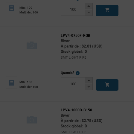
Info
Increase
Min : 100
Button
Decrease
Mult. de : 100
Button
LPV4-0750F-RGB
Bivar
À partir de : $2.81 (USD)
Stock global: 0
SMT LIGHT PIPE
More
Quantité
Info
Increase
Min : 100
Button
Decrease
Mult. de : 100
Button
LPV4-1000D-B150
Bivar
À partir de : $2.75 (USD)
Stock global: 0
SMT LIGHT PIPE