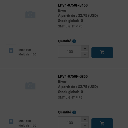
LPV4-0750F-B150
Bivar
À partir de : $2.75 (USD)
Stock global: 0
SMT LIGHT PIPE
More
Quantité
Info
Increase
Min : 100
Button
Decrease
Mult. de : 100
Button
LPV4-0750F-G850
Bivar
À partir de : $2.75 (USD)
Stock global: 0
SMT LIGHT PIPE
More
Quantité
Info
Increase
Min : 100
Button
Decrease
Mult. de : 100