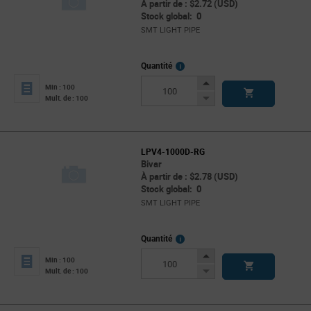
À partir de : $2.72 (USD)
Stock global: 0
SMT LIGHT PIPE
More
Quantité
Info
Increase
Min : 100
Button
Decrease
Mult. de : 100
Button
LPV4-1000D-RG
Bivar
À partir de : $2.78 (USD)
Stock global: 0
SMT LIGHT PIPE
More
Quantité
Info
Increase
Min : 100
Button
Decrease
Mult. de : 100
Button