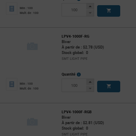
Info
Increase
Min : 100
Button
Decrease
Mult. de : 100
Button
LPV4-1000F-RG
Bivar
À partir de : $2.78 (USD)
Stock global: 0
SMT LIGHT PIPE
More
Quantité
Info
Increase
Min : 100
Button
Decrease
Mult. de : 100
Button
LPV4-1000F-RGB
Bivar
À partir de : $2.81 (USD)
Stock global: 0
SMT LIGHT PIPE