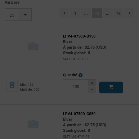
Par page
(current)
1
...
40
...
43
page.selection.pagination.previouspage
page.se
25
LPV4-0750D-B150
Bivar
À partir de : $2.75 (USD)
Stock global: 0
SMT LIGHT PIPE
More
Quantité
Info
Increase
Min : 100
Button
Decrease
Mult. de : 100
Button
LPV4-0750D-G850
Bivar
À partir de : $2.75 (USD)
Stock global: 0
SMT LIGHT PIPE