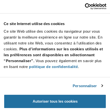
LPV4-1250D-RG
Bivar
À partir de : $2.78 (USD)
Stock global: 0
Ce site Internet utilise des cookies
SMT LIGHT PIPE
Ce site Web utilise des cookies du navigateur pour vous
More
Quantité
garantir la meilleure expérience en ligne sur notre site. En
Info
Increase
utilisant notre site Web, vous consentez à l'utilisation des
Min : 100
Button
Decrease
Mult. de : 100
cookies.
Plus d’informations sur les cookies utilisés et
Button
les préférences sont disponibles en sélectionnant
“Personnaliser”.
Vous pouvez également en savoir plus
LPV4-1250D-RGB
en lisant notre
politique de confidentialité
.
Bivar
À partir de : $2.81 (USD)
Stock global: 0
SMT LIGHT PIPE
Personnaliser
More
Quantité
Autoriser tous les cookies
Info
Increase
Min : 100
Button
Decrease
Mult. de : 100