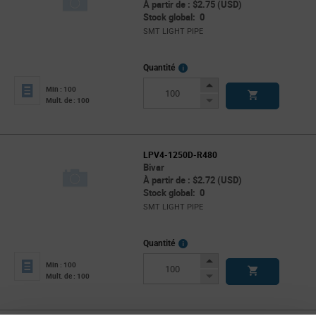
À partir de : $2.75 (USD)
Stock global: 0
SMT LIGHT PIPE
More
Quantité
Info
Increase
Min : 100
Button
Decrease
Mult. de : 100
Button
LPV4-1250D-R480
Bivar
À partir de : $2.72 (USD)
Stock global: 0
SMT LIGHT PIPE
More
Quantité
Info
Increase
Min : 100
Button
Decrease
Mult. de : 100
Button