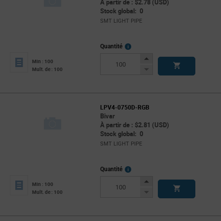
À partir de : $2.78 (USD)
Stock global: 0
SMT LIGHT PIPE
More
Quantité
Info
Increase
Min : 100
Button
Decrease
Mult. de : 100
Button
LPV4-0750D-RGB
Bivar
À partir de : $2.81 (USD)
Stock global: 0
SMT LIGHT PIPE
More
Quantité
Info
Increase
Min : 100
Button
Decrease
Mult. de : 100
Button