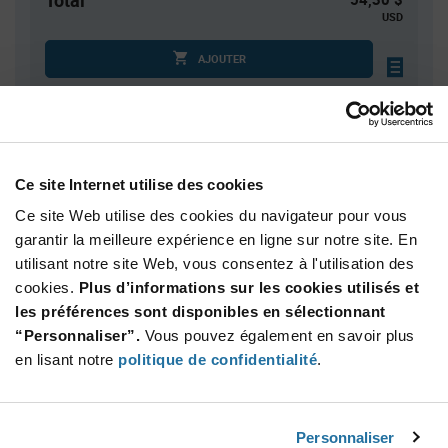
Total
USD
AJOUTER
Quantité
Prix unitaire
100
$0.543
Ce site Internet utilise des cookies
200
$0.535
Ce site Web utilise des cookies du navigateur pour vous
300
$0.529
garantir la meilleure expérience en ligne sur notre site. En
utilisant notre site Web, vous consentez à l'utilisation des
750
$0.518
cookies.
Plus d’informations sur les cookies utilisés et
1 250+
$0.506
les préférences sont disponibles en sélectionnant
“Personnaliser”.
Vous pouvez également en savoir plus
Product
en lisant notre
politique de confidentialité
.
Emballages disponibles
Variant
Information
section
Std. Mfr. Pkg
Personnaliser
Qté: 100+ / Prix unitaire: $0.543 / Stock: 0