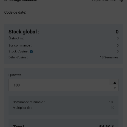
Variant
Information
Code de date:
section
Pricing
Section
Stock global
:
0
États-Unis:
0
Sur commande :
0
Stock d'usine :
0
Stock
d'usine :
Délai d'usine :
18 Semaines
Quantité
Commande minimale :
100
Multiples de :
10
54,30 $