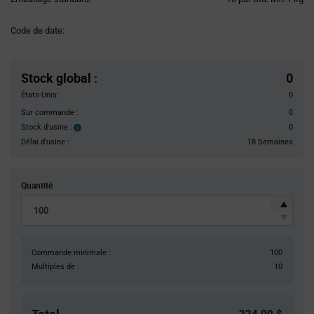
Variant
Information
Code de date:
section
Pricing
Section
Stock global
:
0
États-Unis:
0
Sur commande :
0
Stock d'usine :
0
Stock
d'usine :
Délai d'usine :
18 Semaines
Quantité
Commande minimale :
100
Multiples de :
10
224,00 $