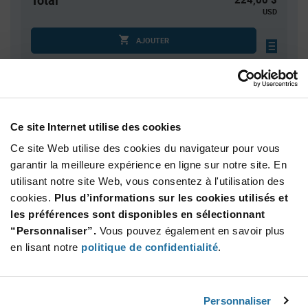
Total
USD
AJOUTER
Quantité
Prix unitaire
100
$2.24
Ce site Internet utilise des cookies
150
$2.23
Ce site Web utilise des cookies du navigateur pour vous
200
$2.22
garantir la meilleure expérience en ligne sur notre site. En
utilisant notre site Web, vous consentez à l'utilisation des
300
$2.20
cookies.
Plus d’informations sur les cookies utilisés et
400+
$2.18
les préférences sont disponibles en sélectionnant
“Personnaliser”.
Vous pouvez également en savoir plus
Product
en lisant notre
politique de confidentialité
.
Emballages disponibles
Variant
Information
section
Std. Mfr. Pkg
Personnaliser
Qté: 100+ / Prix unitaire: $2.24 / Stock: 0