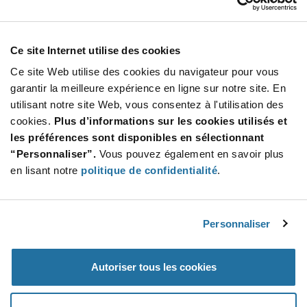
Total
770,00 $
USD
AJOUTER
Ce site Internet utilise des cookies
Ce site Web utilise des cookies du navigateur pour vous
garantir la meilleure expérience en ligne sur notre site. En
utilisant notre site Web, vous consentez à l'utilisation des
Quantité
Prix unitaire
cookies.
Plus d’informations sur les cookies utilisés et
500+
$1.54
les préférences sont disponibles en sélectionnant
“Personnaliser”.
Vous pouvez également en savoir plus
Product
en lisant notre
politique de confidentialité
.
Emballages disponibles
Variant
Information
section
Std. Mfr. Pkg
Personnaliser
Qté: 500+ / Prix unitaire: $1.54 / Stock: 0
Product
Autoriser tous les cookies
Specification
Renata Batteries 391.IB 0%HG - Spécifications du
Section
produit