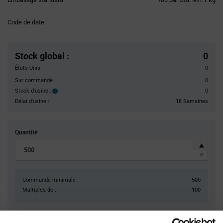
Variant
Information
Code de date:
section
Pricing
Section
Stock global
:
0
États-Unis:
0
Sur commande :
0
Stock d'usine :
0
Stock
d'usine :
Délai d'usine :
18 Semaines
Quantité
Commande minimale :
500
Multiples de :
100