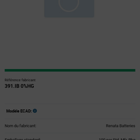
Référence fabricant
391.IB 0%HG
Modèle ECAD:
Nom du fabricant:
Renata Batteries
Product
Emballage standard:
100 par Std. Mfr. Pkg