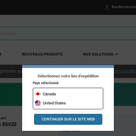
Bordereau-ma
S
NOUVEAUX PRODUITS
NOS SOLUTIONS
 gratuite aux États-Unis continentaux à partir de 50 $ US.
Des condit
Sélectionnez votre lieu d’expédition
Pays sélectionné
Canada
United States
Pricing
cant
CONTINUER SUR LE SITE WEB
Stock global
Section
0.5SV20
États-Unis: