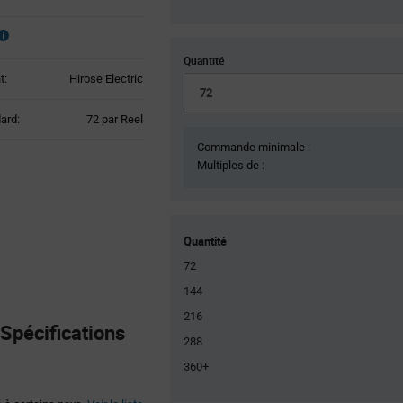
Quantité
t:
Hirose Electric
Product
ard:
72 par Reel
Variant
Commande minimale :
Information
Multiples de :
section
Quantité
72
144
216
Spécifications
288
360+