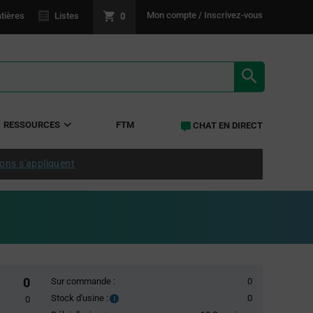
0
Mon compte / Inscrivez-vous
tières
Listes
RÉSULTATS 
RESSOURCES
FTM
CHAT EN DIRECT
ions s'appliquent
0
Sur commande :
0
Stock d'usine :
0
Stock
0
d'usine :