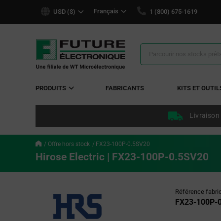
text.skipToContent
text.skipToNavigation
Français
USD ($)
1 (800) 675-1619
Résultats
de
la
recherche
PRODUITS
FABRICANTS
KITS ET OUTIL
Livraison
Offre hors stock
FX23-100P-0.5SV20
Hirose Electric | FX23-100P-0.5SV20
Référence fabri
FX23-100P-