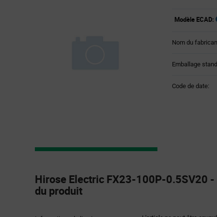
Modèle ECAD:
Nom du fabrican
Emballage stand
Code de date:
Product
Specification
Hirose Electric FX23-100P-0.5SV20 - 
Section
du produit