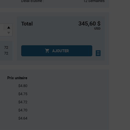
Délai d'usine :
12 Semaines
345,60 $
Total
USD
72
AJOUTER
72
Prix unitaire
$4.80
$4.75
$4.72
$4.70
$4.64