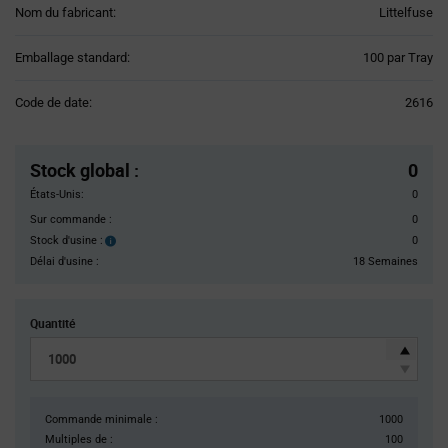
Nom du fabricant:
Littelfuse
Product
Emballage standard:
100 par Tray
Variant
Information
Code de date:
2616
section
Pricing
Section
Stock global
:
0
États-Unis:
0
Sur commande :
0
Stock d'usine :
0
Stock
d'usine :
Délai d'usine :
18 Semaines
Quantité
Commande minimale :
1000
Multiples de :
100