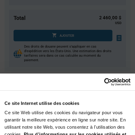
Total
2 460,00 $
USD
AJOUTER
Des droits de douane peuvent s’appliquer en cas
d’expédition vers les États-Unis. Une estimation des droits
tarifaires sera dans ce cas calculée au moment du
paiement.
Quantité
Prix unitaire
1 000+
$2.46
Ce site Internet utilise des cookies
Product
Ce site Web utilise des cookies du navigateur pour vous
Emballages disponibles
Variant
garantir la meilleure expérience en ligne sur notre site. En
Information
section
utilisant notre site Web, vous consentez à l'utilisation des
Tray
cookies.
Plus d’informations sur les cookies utilisés et