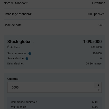
Nom du fabricant:
Littelfuse
Product
Emballage standard:
5000 par Reel
Variant
Information
Code de date:
2519
section
Pricing
Section
Stock global
:
1 095 000
États-Unis:
1 095 000
Sur commande :
320 000
Order
inventroy
Stock d'usine :
0
Stock
details
d'usine :
Délai d'usine :
26 Semaines
Quantité
Commande minimale :
5000
Multiples de :
5000