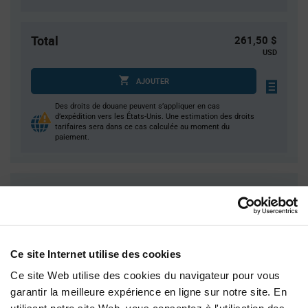
Total
261,50 $
USD
AJOUTER
Des droits de douane peuvent s’appliquer en cas
d’expédition vers les États-Unis. Une estimation des droits
tarifaires sera dans ce cas calculée au moment du
paiement.
Quantité
Prix unitaire
5 000
$0.0523
10 000
$0.0515
20 000
$0.0507
Ce site Internet utilise des cookies
25 000
$0.0504
Ce site Web utilise des cookies du navigateur pour vous
75 000+
$0.0489
garantir la meilleure expérience en ligne sur notre site. En