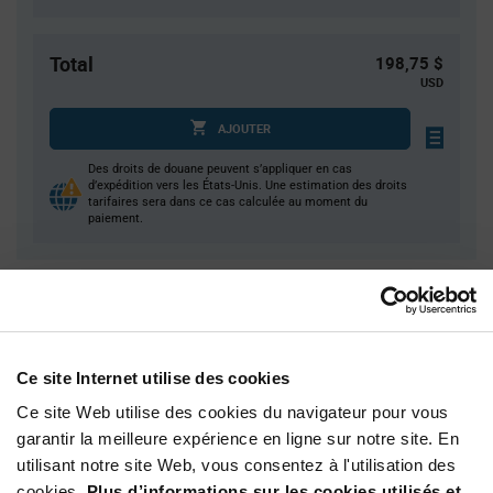
Total
198,75 $
USD
AJOUTER
Des droits de douane peuvent s’appliquer en cas
d’expédition vers les États-Unis. Une estimation des droits
tarifaires sera dans ce cas calculée au moment du
paiement.
Quantité
Prix unitaire
25
$0.845
50
$0.83
Ce site Internet utilise des cookies
125
$0.81
Ce site Web utilise des cookies du navigateur pour vous
250
$0.795
garantir la meilleure expérience en ligne sur notre site. En
500+
$0.765
utilisant notre site Web, vous consentez à l'utilisation des
cookies.
Plus d’informations sur les cookies utilisés et