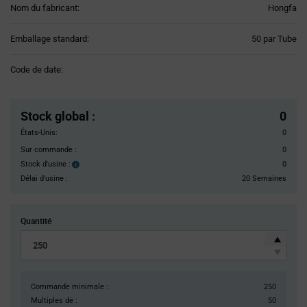
Nom du fabricant:
Hongfa
Product
Emballage standard:
50 par Tube
Variant
Information
Code de date:
section
Pricing
Section
Stock global
:
0
États-Unis:
0
Sur commande :
0
Stock d'usine :
0
Stock
d'usine :
Délai d'usine :
20 Semaines
Quantité
Commande minimale :
250
Multiples de :
50