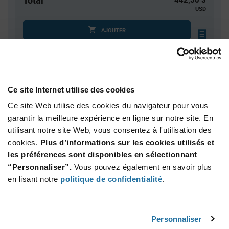
Total
USD
AJOUTER
Quantité
Prix unitaire
Ce site Internet utilise des cookies
5 000
$0.0885
Ce site Web utilise des cookies du navigateur pour vous
10 000
$0.0869
garantir la meilleure expérience en ligne sur notre site. En
15 000
$0.086
utilisant notre site Web, vous consentez à l'utilisation des
20 000+
$0.0849
cookies.
Plus d’informations sur les cookies utilisés et
les préférences sont disponibles en sélectionnant
“Personnaliser”.
Vous pouvez également en savoir plus
Product
Emballages disponibles
Variant
en lisant notre
politique de confidentialité
.
Information
section
Reel
Qté: 5 000+ / Prix unitaire: $0.0885 / Stock: 0
Personnaliser