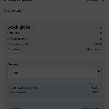
Variant
Information
Code de date:
section
Pricing
Section
Stock global
:
0
États-Unis:
0
Sur commande :
0
Stock d'usine :
10 000
Stock
d'usine :
Délai d'usine :
24 Semaines
Quantité
Commande minimale :
5000
Multiples de :
5000
442,50 $