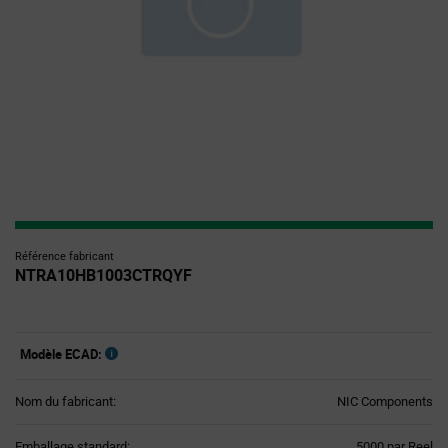
Référence fabricant
NTRA10HB1003CTRQYF
Modèle ECAD:
Nom du fabricant:
NIC Components
Product
Emballage standard:
5000 par Reel