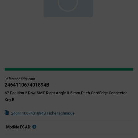
Référence fabricant
246411067401894B
67 Position 2 Row SMT Right Angle 0.5 mm Pitch CardEdge Connector
Key B
246411067401894B Fiche technique
Modèle ECAD: