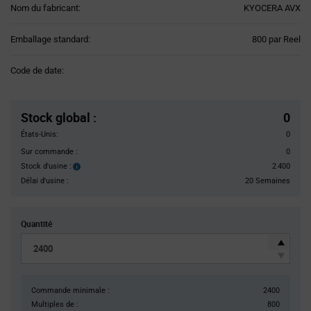
Nom du fabricant:
KYOCERA AVX
Product
Emballage standard:
800 par Reel
Variant
Information
Code de date:
section
Pricing
Section
Stock global
:
0
États-Unis:
0
Sur commande :
0
Stock d'usine :
2 400
Stock
d'usine :
Délai d'usine :
20 Semaines
Quantité
Commande minimale :
2400
Multiples de :
800