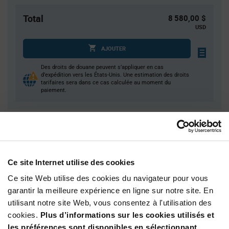
Total
8 580,00 $
USD
AJOUTER
Des droits de douane peuvent s’appliquer en cas
d’expédition vers les États-Unis. Une estimation des droits
tarifaires sera dans ce cas calculée au moment du
paiement.
Quantité
Prix unitaire
300
$2.91
600+
$2.86
Ce site Internet utilise des cookies
Ce site Web utilise des cookies du navigateur pour vous
garantir la meilleure expérience en ligne sur notre site. En
Product
Emballages disponibles
Variant
utilisant notre site Web, vous consentez à l'utilisation des
Information
cookies.
Plus d’informations sur les cookies utilisés et
section
Bag
les préférences sont disponibles en sélectionnant