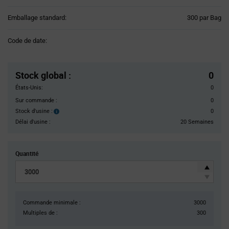
Product
Emballage standard:
300 par Bag
Variant
Information
Code de date:
section
Pricing
Section
Stock global
:
0
États-Unis:
0
Sur commande :
0
Stock d'usine :
0
Stock
d'usine :
Délai d'usine :
20 Semaines
Quantité
Commande minimale :
3000
Multiples de :
300