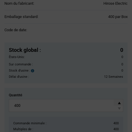
Nom du fabricant:
Hirose Electric
Product
Emballage standard:
400 par Box
Variant
Information
Code de date:
section
Pricing
Section
Stock global
:
0
États-Unis:
0
Sur commande :
0
Stock d'usine :
0
Stock
d'usine :
Délai d'usine :
12 Semaines
Quantité
Commande minimale :
400
Multiples de :
400