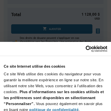
Total
1 128,00 $
USD
AJOUTER
Des droits de douane peuvent s’appliquer en cas
d’expédition vers les États-Unis. Une estimation des droits
tarifaires sera dans ce cas calculée au moment du
paiement.
Ce site Internet utilise des cookies
Quantité
Prix unitaire
Ce site Web utilise des cookies du navigateur pour vous
400+
$2.82
garantir la meilleure expérience en ligne sur notre site. En
utilisant notre site Web, vous consentez à l'utilisation des
cookies.
Plus d’informations sur les cookies utilisés et
Product
Emballages disponibles
Variant
les préférences sont disponibles en sélectionnant
Information
section
“Personnaliser”.
Vous pouvez également en savoir plus
Box
en lisant notre
politique de confidentialité
.