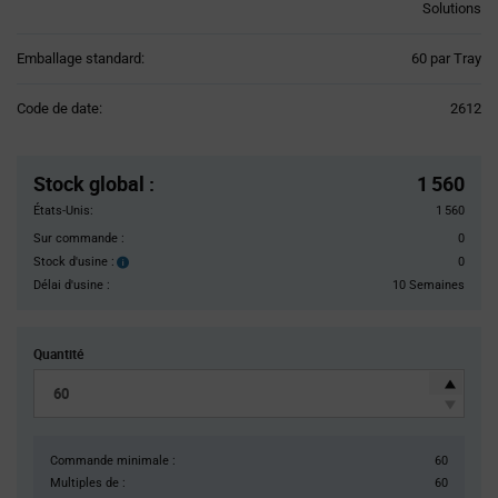
Solutions
Product
Emballage standard:
60 par Tray
Variant
Information
Code de date:
2612
section
Pricing
Section
Stock global
:
1 560
États-Unis:
1 560
Sur commande :
0
Stock d'usine :
0
Stock
d'usine :
Délai d'usine :
10 Semaines
Quantité
Commande minimale :
60
Multiples de :
60