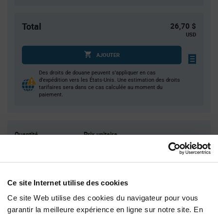
Total
26,70 $
USD
AJOUTER
Des droits de douane peuvent s’appliquer en cas
d’expédition vers les États-Unis. Une estimation des droits
tarifaires sera dans ce cas calculée au moment du
paiement.
Quantité
Prix unitaire
60
$0.445
240
$0.435
900
$0.42
Ce site Internet utilise des cookies
1 500
$0.415
Ce site Web utilise des cookies du navigateur pour vous
3 000+
$0.405
garantir la meilleure expérience en ligne sur notre site. En