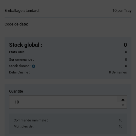
Product
Emballage standard:
10 par Tray
Variant
Information
Code de date:
section
Pricing
Section
Stock global
:
0
États-Unis:
0
Sur commande :
0
Stock d'usine :
0
Stock
d'usine :
Délai d'usine :
8 Semaines
Quantité
Commande minimale :
10
Multiples de :
10