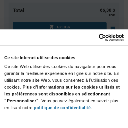
Total
66,30 $
USD
AJOUTER
Quantité
Prix unitaire
Ce site Internet utilise des cookies
10
$6.63
Ce site Web utilise des cookies du navigateur pour vous
30
$6.57
garantir la meilleure expérience en ligne sur notre site. En
50
$6.54
utilisant notre site Web, vous consentez à l'utilisation des
150
$6.49
cookies.
Plus d’informations sur les cookies utilisés et
les préférences sont disponibles en sélectionnant
250+
$6.43
“Personnaliser”.
Vous pouvez également en savoir plus
en lisant notre
politique de confidentialité
.
Product
Emballages disponibles
Variant
Information
section
Tray