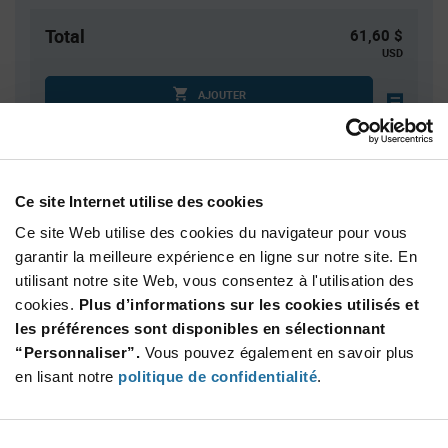
Total
61,60 $
USD
AJOUTER
Quantité
Prix unitaire
Ce site Internet utilise des cookies
4
$6.16
Ce site Web utilise des cookies du navigateur pour vous
15
$6.10
garantir la meilleure expérience en ligne sur notre site. En
40
$6.05
utilisant notre site Web, vous consentez à l'utilisation des
100
$6.01
cookies.
Plus d’informations sur les cookies utilisés et
les préférences sont disponibles en sélectionnant
250+
$5.93
“Personnaliser”.
Vous pouvez également en savoir plus
en lisant notre
politique de confidentialité
.
Product
Emballages disponibles
Variant
Information
section
Tray