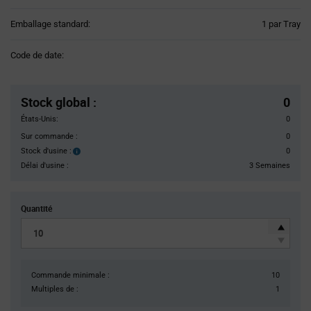
Product
Emballage standard:
1 par Tray
Variant
Information
Code de date:
section
Pricing
Section
Stock global
:
0
États-Unis:
0
Sur commande :
0
Stock d'usine :
0
Stock
d'usine :
Délai d'usine :
3 Semaines
Quantité
Commande minimale :
10
Multiples de :
1