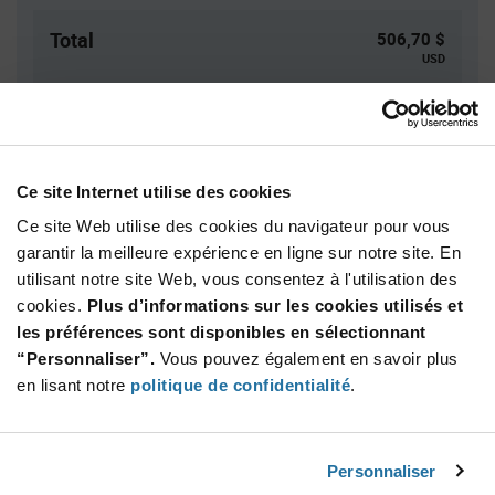
Total
506,70 $
USD
AJOUTER
Ce site Internet utilise des cookies
Quantité
Prix unitaire
Ce site Web utilise des cookies du navigateur pour vous
10
$50.67
garantir la meilleure expérience en ligne sur notre site. En
20
$50.23
utilisant notre site Web, vous consentez à l'utilisation des
30
$49.98
cookies.
Plus d’informations sur les cookies utilisés et
les préférences sont disponibles en sélectionnant
40+
$49.66
“Personnaliser”.
Vous pouvez également en savoir plus
en lisant notre
politique de confidentialité
.
Product
Emballages disponibles
Variant
Information
section
Bag
Personnaliser