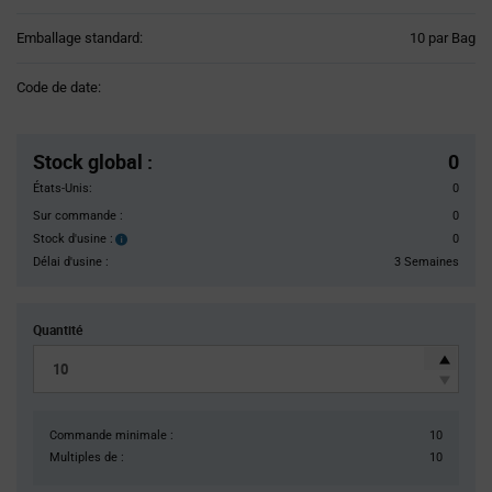
Product
Emballage standard:
10 par Bag
Variant
Information
Code de date:
section
Pricing
Section
Stock global
:
0
États-Unis:
0
Sur commande :
0
Stock d'usine :
0
Stock
d'usine :
Délai d'usine :
3 Semaines
Quantité
Commande minimale :
10
Multiples de :
10