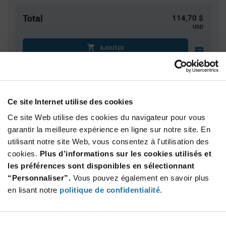
Total
114,70 $
USD
AJOUTER
Quantité
Prix unitaire
Ce site Internet utilise des cookies
10
$11.47
Ce site Web utilise des cookies du navigateur pour vous
30
$11.36
garantir la meilleure expérience en ligne sur notre site. En
40
$11.33
utilisant notre site Web, vous consentez à l'utilisation des
100
$11.24
cookies.
Plus d’informations sur les cookies utilisés et
les préférences sont disponibles en sélectionnant
150+
$11.15
“Personnaliser”.
Vous pouvez également en savoir plus
en lisant notre
politique de confidentialité
.
Product
Emballages disponibles
Variant
Information
section
Tube