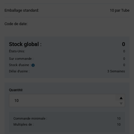
Product
Emballage standard:
10 par Tube
Variant
Information
Code de date:
section
Pricing
Section
Stock global
:
0
États-Unis:
0
Sur commande :
0
Stock d'usine :
0
Stock
d'usine :
Délai d'usine :
3 Semaines
Quantité
Commande minimale :
10
Multiples de :
10