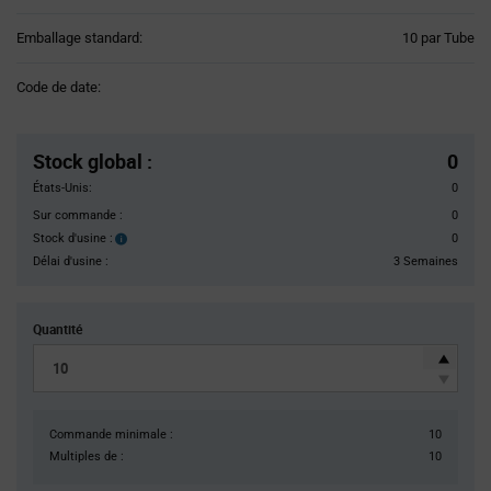
Product
Emballage standard:
10 par Tube
Variant
Information
Code de date:
section
Pricing
Section
Stock global
:
0
États-Unis:
0
Sur commande :
0
Stock d'usine :
0
Stock
d'usine :
Délai d'usine :
3 Semaines
Quantité
Commande minimale :
10
Multiples de :
10