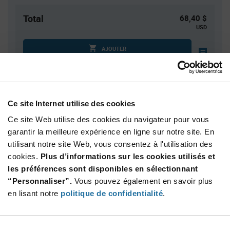
Total
68,40 $
USD
AJOUTER
Quantité
Prix unitaire
Ce site Internet utilise des cookies
10
$6.84
Ce site Web utilise des cookies du navigateur pour vous
30
$6.77
garantir la meilleure expérience en ligne sur notre site. En
50
$6.75
utilisant notre site Web, vous consentez à l'utilisation des
150
$6.69
cookies.
Plus d’informations sur les cookies utilisés et
les préférences sont disponibles en sélectionnant
250+
$6.63
“Personnaliser”.
Vous pouvez également en savoir plus
en lisant notre
politique de confidentialité
.
Product
Emballages disponibles
Variant
Information
section
Tube