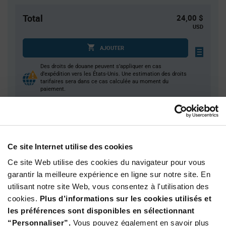
Total
24,00 $
USD
AJOUTER
Des droits de douane peuvent s’appliquer en cas
d’expédition vers les États-Unis. Une estimation des droits
tarifaires sera dans ce cas calculée au moment du
paiement.
Quantité
Prix unitaire
75
$0.32
Ce site Internet utilise des cookies
200
$0.315
Ce site Web utilise des cookies du navigateur pour vous
500
$0.31
garantir la meilleure expérience en ligne sur notre site. En
utilisant notre site Web, vous consentez à l'utilisation des
1 250
$0.305
cookies.
Plus d’informations sur les cookies utilisés et
3 000+
$0.29
les préférences sont disponibles en sélectionnant
“Personnaliser”.
Vous pouvez également en savoir plus