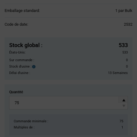
Product
Emballage standard:
1 par Bulk
Variant
Information
Code de date:
2532
section
Pricing
Section
Stock global
:
533
États-Unis:
533
Sur commande :
0
Stock d'usine :
0
Stock
d'usine :
Délai d'usine :
13 Semaines
Quantité
Commande minimale :
75
Multiples de :
1