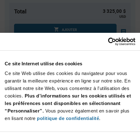
Total
3 325,00 $
USD
AJOUTER
Des droits de douane peuvent s’appliquer en cas
d’expédition vers les États-Unis. Une estimation des droits
tarifaires sera dans ce cas calculée au moment du
paiement.
Ce site Internet utilise des cookies
Ce site Web utilise des cookies du navigateur pour vous
Quantité
Prix unitaire
garantir la meilleure expérience en ligne sur notre site. En
utilisant notre site Web, vous consentez à l'utilisation des
2 000+
$0.665
cookies.
Plus d’informations sur les cookies utilisés et
les préférences sont disponibles en sélectionnant
Product
“Personnaliser”.
Vous pouvez également en savoir plus
Emballages disponibles
Variant
en lisant notre
politique de confidentialité
.
Information
section
Reel
Qté: 5 000+ / Prix unitaire: $0.665 / Stock: 0