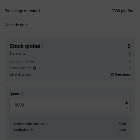
Product
Emballage standard:
2000 par Reel
Variant
Information
Code de date:
section
Pricing
Section
Stock global
:
0
États-Unis:
0
Sur commande :
0
Stock d'usine :
0
Stock
d'usine :
Délai d'usine :
18 Semaines
Quantité
Commande minimale :
5000
Multiples de :
2000