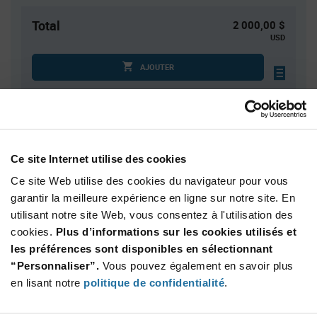
Total
2 000,00 $
USD
AJOUTER
Des droits de douane peuvent s’appliquer en cas
d’expédition vers les États-Unis. Une estimation des droits
tarifaires sera dans ce cas calculée au moment du
paiement.
Ce site Internet utilise des cookies
Ce site Web utilise des cookies du navigateur pour vous
Quantité
Prix unitaire
garantir la meilleure expérience en ligne sur notre site. En
4 000+
$0.50
utilisant notre site Web, vous consentez à l'utilisation des
cookies.
Plus d’informations sur les cookies utilisés et
Product
les préférences sont disponibles en sélectionnant
Emballages disponibles
Variant
“Personnaliser”.
Vous pouvez également en savoir plus
Information
section
en lisant notre
politique de confidentialité
.
Reel
Qté: 4 000+ / Prix unitaire: $0.50 / Stock: 4 000