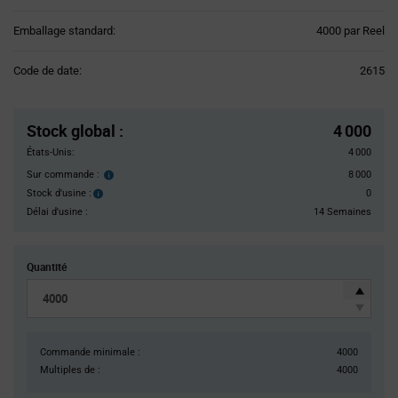
Product
Emballage standard:
4000 par Reel
Variant
Information
Code de date:
2615
section
Pricing
Section
Stock global
:
4 000
États-Unis:
4 000
Sur commande :
8 000
Order
inventroy
Stock d'usine :
0
Stock
details
d'usine :
Délai d'usine :
14 Semaines
Quantité
Commande minimale :
4000
Multiples de :
4000