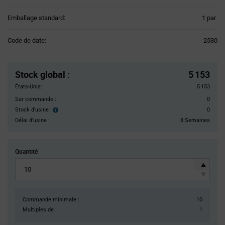
Product
Emballage standard:
1 par
Variant
Information
Code de date:
2530
section
Pricing
Section
Stock global
:
5 153
États-Unis:
5 153
Sur commande :
0
Stock d'usine :
0
Stock
d'usine :
Délai d'usine :
8 Semaines
Quantité
Commande minimale :
10
Multiples de :
1