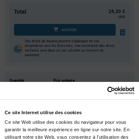
Total
26,20 $
USD
AJOUTER
Des droits de douane peuvent s’appliquer en cas
d’expédition vers les États-Unis. Une estimation des droits
tarifaires sera dans ce cas calculée au moment du
paiement.
Quantité
Prix unitaire
10
$2.62
30
$2.58
75
$2.55
Ce site Internet utilise des cookies
200
$2.52
Ce site Web utilise des cookies du navigateur pour vous
400+
$2.46
garantir la meilleure expérience en ligne sur notre site. En
utilisant notre site Web, vous consentez à l'utilisation des