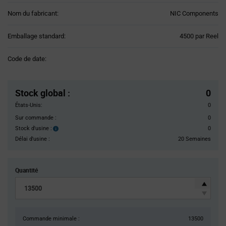
Nom du fabricant:
NIC Components
Product
Emballage standard:
4500 par Reel
Variant
Information
Code de date:
section
Pricing
Section
Stock global
:
0
États-Unis:
0
Sur commande :
0
Stock d'usine :
0
Stock
d'usine :
Délai d'usine :
20 Semaines
Quantité
Commande minimale :
13500