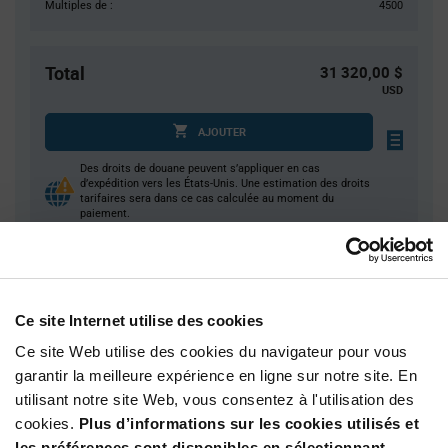
Multiples de :
4500
Total
31 320,00 $
USD
AJOUTER
Des droits de douane peuvent s’appliquer en cas
d’expédition vers les États-Unis. Une estimation des droits
tarifaires sera dans ce cas calculée au moment du
paiement.
Quantité
Prix unitaire
Ce site Internet utilise des cookies
4 500+
$2.32
Ce site Web utilise des cookies du navigateur pour vous
garantir la meilleure expérience en ligne sur notre site. En
Product
Emballages disponibles
utilisant notre site Web, vous consentez à l'utilisation des
Variant
Information
cookies.
Plus d’informations sur les cookies utilisés et
section
Reel
les préférences sont disponibles en sélectionnant