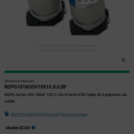
Image à des fins d'illustration uniquement,
se référer aux spécifications techniques
Référence fabricant
NSPG101M35V10X10.8JLBF
NSPG Series 35V 100uF 125°C 10x10.8mm ESR faible 2k h polymère alu
solide
NSPG101M35V10X10.8JLBF Fiche technique
Modèle ECAD: