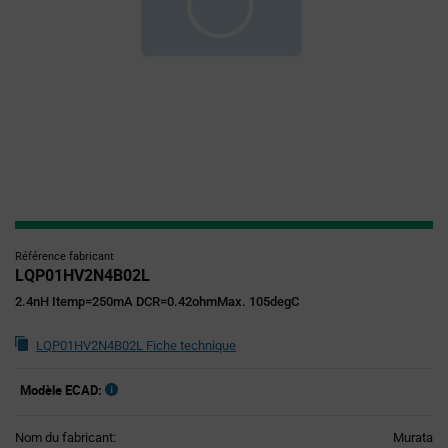
Référence fabricant
LQP01HV2N4B02L
2.4nH Itemp=250mA DCR=0.42ohmMax. 105degC
LQP01HV2N4B02L Fiche technique
Modèle ECAD:
Nom du fabricant:
Murata