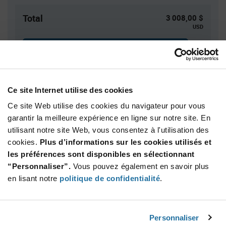
Total
3 008,00 $
USD
AJOUTER
Des droits de douane peuvent s’appliquer en cas
d’expédition vers les États-Unis. Une estimation des droits
tarifaires sera dans ce cas calculée au moment du
Ce site Internet utilise des cookies
paiement.
Ce site Web utilise des cookies du navigateur pour vous
garantir la meilleure expérience en ligne sur notre site. En
utilisant notre site Web, vous consentez à l'utilisation des
Quantité
Prix unitaire
cookies.
Plus d’informations sur les cookies utilisés et
40 000+
$0.0752
les préférences sont disponibles en sélectionnant
“Personnaliser”.
Vous pouvez également en savoir plus
Product
en lisant notre
politique de confidentialité
.
Emballages disponibles
Variant
Information
section
Reel
Personnaliser
Qté: 40 000+ / Prix unitaire: $0.0752 / Stock: 40 000