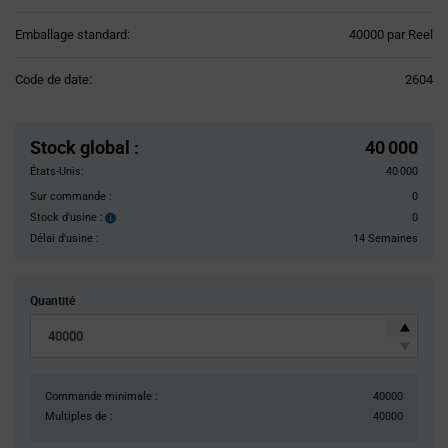
Product
Emballage standard:
40000 par Reel
Variant
Information
Code de date:
2604
section
Pricing
Section
Stock global
:
40 000
États-Unis:
40 000
Sur commande :
0
Stock d'usine :
0
Stock
d'usine :
Délai d'usine :
14 Semaines
Quantité
Commande minimale :
40000
Multiples de :
40000