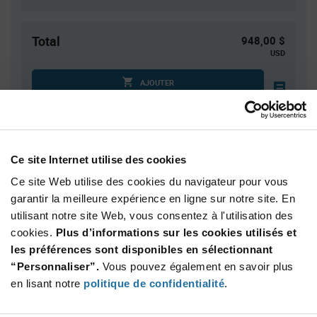
Total
948,00 $
USD
AJOUTER
Des droits de douane peuvent s’appliquer en cas
d’expédition vers les États-Unis. Une estimation des droits
tarifaires sera dans ce cas calculée au moment du
paiement.
Ce site Internet utilise des cookies
Ce site Web utilise des cookies du navigateur pour vous
Quantité
Prix unitaire
garantir la meilleure expérience en ligne sur notre site. En
utilisant notre site Web, vous consentez à l'utilisation des
600+
$1.58
cookies.
Plus d’informations sur les cookies utilisés et
les préférences sont disponibles en sélectionnant
Product
“Personnaliser”.
Vous pouvez également en savoir plus
Emballages disponibles
Variant
en lisant notre
politique de confidentialité
.
Information
section
Reel