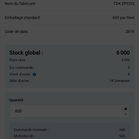
Nom du fabricant:
TDK EPCOS
Product
Emballage standard:
600 par Reel
Variant
Information
Code de date:
2616
section
Pricing
Section
Stock global
:
6 000
États-Unis:
6 000
Sur commande :
0
Stock d'usine :
0
Stock
d'usine :
Délai d'usine :
14 Semaines
Quantité
Commande minimale :
600
Multiples de :
600