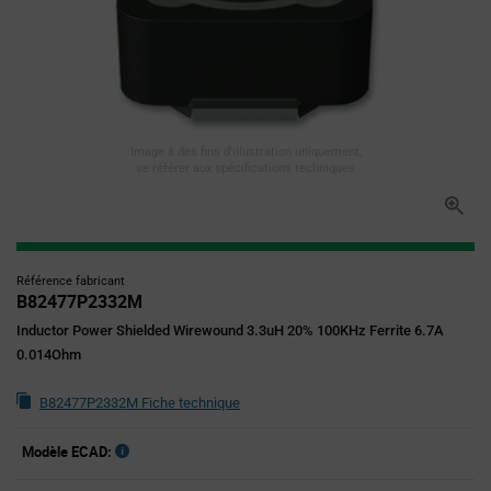
Image à des fins d'illustration uniquement,
se référer aux spécifications techniques
Référence fabricant
B82477P2332M
Inductor Power Shielded Wirewound 3.3uH 20% 100KHz Ferrite 6.7A
0.014Ohm
B82477P2332M Fiche technique
Modèle ECAD: