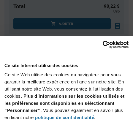
Total
90,22 $
USD
AJOUTER
Quantité
Prix unitaire
1
$90.22
Ce site Internet utilise des cookies
2
$88.91
Ce site Web utilise des cookies du navigateur pour vous
3
$88.15
garantir la meilleure expérience en ligne sur notre site. En
4
$87.61
utilisant notre site Web, vous consentez à l'utilisation des
5+
$85.93
cookies.
Plus d’informations sur les cookies utilisés et
les préférences sont disponibles en sélectionnant
“Personnaliser”.
Vous pouvez également en savoir plus
Product
Emballages disponibles
Variant
en lisant notre
politique de confidentialité
.
Information
section
Std. Mfr. Pkg