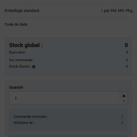
Product
Emballage standard:
1 par Std. Mfr. Pkg
Variant
Information
Code de date:
section
Pricing
Section
Stock global
:
0
États-Unis:
0
Sur commande :
0
Stock d'usine :
0
Stock
d'usine :
Quantité
Commande minimale :
1
Multiples de :
1