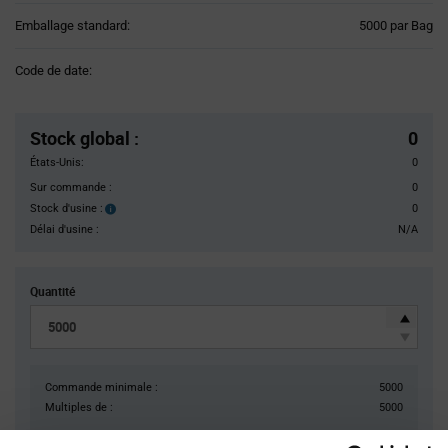
Product
Emballage standard:
5000 par Bag
Variant
Information
Code de date:
section
Pricing
Section
Stock global
:
0
États-Unis:
0
Sur commande :
0
Stock d'usine :
0
Stock
d'usine :
Délai d'usine :
N/A
Quantité
Commande minimale :
5000
Multiples de :
5000