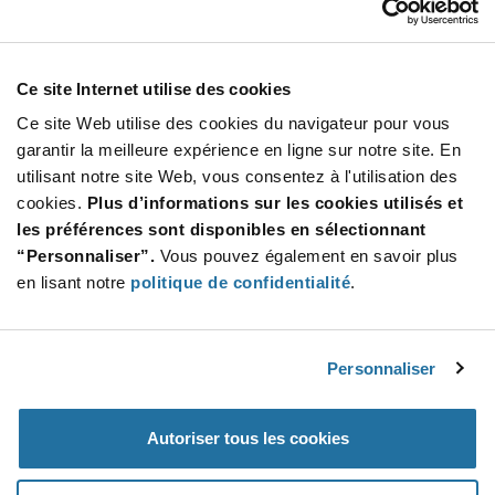
Total
2 525,00 $
USD
Ce site Internet utilise des cookies
AJOUTER
Ce site Web utilise des cookies du navigateur pour vous
garantir la meilleure expérience en ligne sur notre site. En
utilisant notre site Web, vous consentez à l'utilisation des
Quantité
Prix unitaire
cookies.
Plus d’informations sur les cookies utilisés et
les préférences sont disponibles en sélectionnant
5 000+
$0.505
“Personnaliser”.
Vous pouvez également en savoir plus
en lisant notre
politique de confidentialité
.
Product
Emballages disponibles
Variant
Information
section
Bag
Personnaliser
Qté: 5 000+ / Prix unitaire: $0.505 / Stock: 0
Autoriser tous les cookies
Product
Specification
Calogic J201-LF - Spécifications du produit
Section