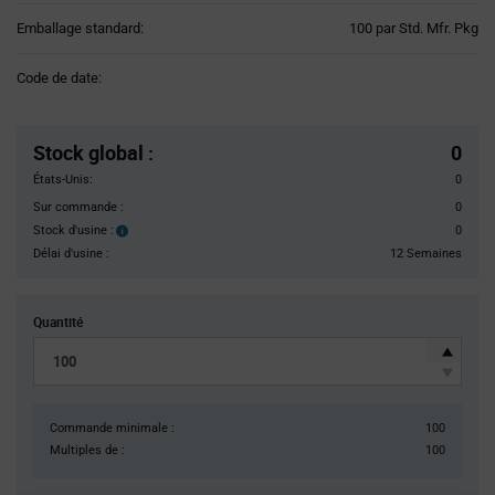
Product
Emballage standard:
100 par Std. Mfr. Pkg
Variant
Information
Code de date:
section
Pricing
Section
Stock global
:
0
États-Unis:
0
Sur commande :
0
Stock d'usine :
0
Stock
d'usine :
Délai d'usine :
12 Semaines
Quantité
Commande minimale :
100
Multiples de :
100