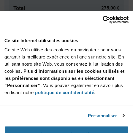
Total
275,00 $
USD
AJOUTER
Ce site Internet utilise des cookies
Ce site Web utilise des cookies du navigateur pour vous
Quantité
Prix unitaire
garantir la meilleure expérience en ligne sur notre site. En
100
$2.75
utilisant notre site Web, vous consentez à l'utilisation des
200
$2.72
cookies.
Plus d’informations sur les cookies utilisés et
les préférences sont disponibles en sélectionnant
300+
$2.69
“Personnaliser”.
Vous pouvez également en savoir plus
en lisant notre
politique de confidentialité
.
Product
Emballages disponibles
Variant
Information
section
Std. Mfr. Pkg
Personnaliser
Qté: 100+ / Prix unitaire: $2.75 / Stock: 0