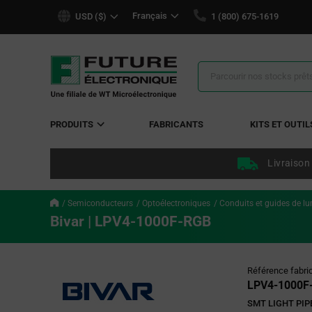
text.skipToContent
text.skipToNavigation
Français
USD ($)
1 (800) 675-1619
Résultats
de
la
recherche
PRODUITS
FABRICANTS
KITS ET OUTIL
Livraison
Semiconducteurs
Optoélectroniques
Conduits et guides de lu
Bivar | LPV4-1000F-RGB
Référence fabri
LPV4-1000F
SMT LIGHT PIP