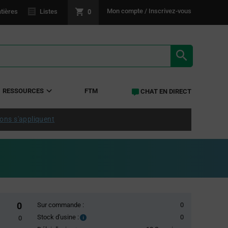
0
Mon compte / Inscrivez-vous
tières
Listes
RÉSULTATS 
RESSOURCES
FTM
CHAT EN DIRECT
ions s'appliquent
0
Sur commande :
0
Stock d'usine :
0
Stock
0
d'usine :