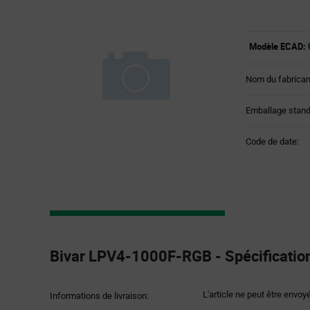
Modèle ECAD:
Nom du fabrican
Emballage stand
Code de date:
Product
Specification
Bivar LPV4-1000F-RGB - Spécification
Section
L'article ne peut être envoy
Informations de livraison: