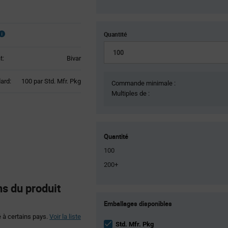
Quantité
t:
Bivar
Product
ard:
100 par Std. Mfr. Pkg
Commande minimale :
Variant
Multiples de :
Information
section
Quantité
100
200+
s du produit
Product
Emballages disponibles
Variant
Information
é à certains pays.
Voir la liste
section
Std. Mfr. Pkg