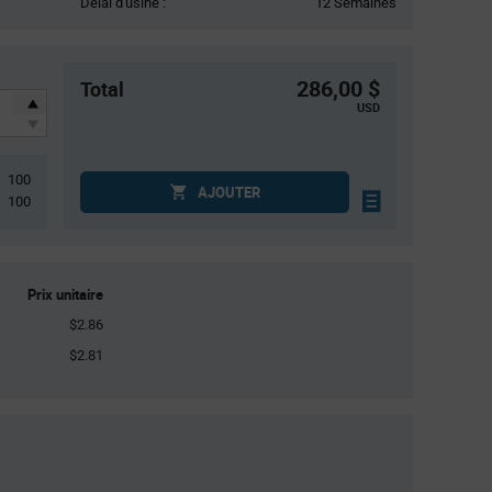
Délai d'usine :
12 Semaines
286,00 $
Total
USD
100
AJOUTER
100
Prix unitaire
$2.86
$2.81