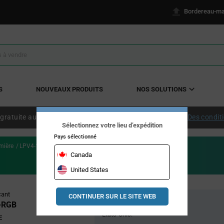
Bordereau-ma
S
NOUVEAUX PRODUITS
NOS SOLUTIONS
 gratuite aux États-Unis continentaux à partir de 50 $ US.
Des condit
Sélectionnez votre lieu d’expédition
Pays sélectionné
mière
LPV4-1000F-RGB
Canada
United States
Pricing
cant
CONTINUER SUR LE SITE WEB
Stock global
Section
-RGB
États-Unis:
E