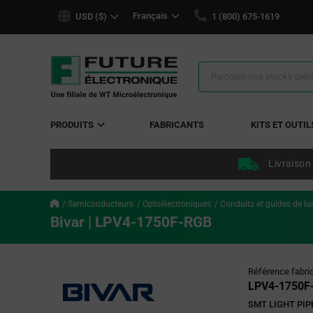
text.skipToContent
text.skipToNavigation
Français
USD ($)
1 (800) 675-1619
Résultats
de
la
recherche
PRODUITS
FABRICANTS
KITS ET OUTIL
Livraison
Semiconducteurs
Optoélectroniques
Conduits et guides de lu
Bivar | LPV4-1750F-RGB
Référence fabri
LPV4-1750F
SMT LIGHT PIP