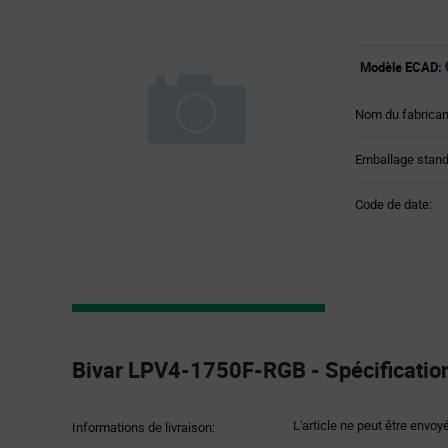
Modèle ECAD:
Nom du fabrican
Emballage stand
Code de date:
Product
Specification
Bivar LPV4-1750F-RGB - Spécification
Section
L'article ne peut être envoy
Informations de livraison: