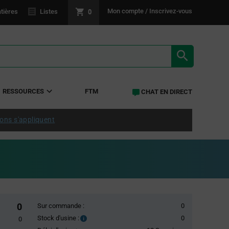
0
Mon compte / Inscrivez-vous
tières
Listes
RÉSULTATS 
RESSOURCES
FTM
CHAT EN DIRECT
ions s'appliquent
0
Sur commande :
0
Stock d'usine :
0
Stock
0
d'usine :