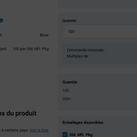
Quantité
t:
Bivar
Product
ard:
100 par Std. Mfr. Pkg
Commande minimale :
Variant
Multiples de :
Information
section
Quantité
100
200+
s du produit
Product
Emballages disponibles
Variant
Information
é à certains pays.
Voir la liste
section
Std. Mfr. Pkg