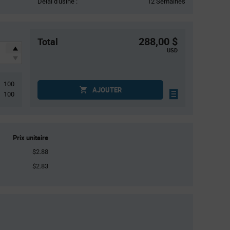
Délai d'usine :
12 Semaines
288,00 $
Total
USD
100
AJOUTER
100
Prix unitaire
$2.88
$2.83