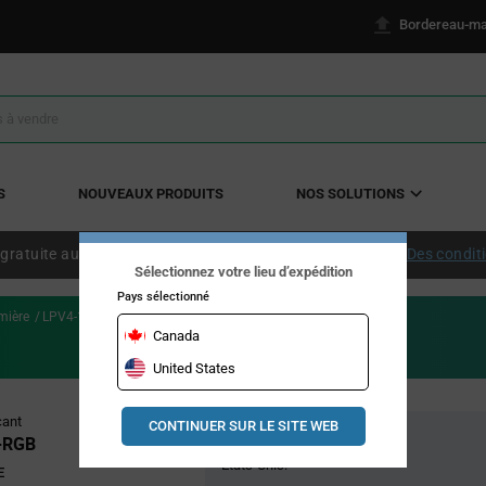
Bordereau-ma
S
NOUVEAUX PRODUITS
NOS SOLUTIONS
 gratuite aux États-Unis continentaux à partir de 50 $ US.
Des condit
Sélectionnez votre lieu d’expédition
Pays sélectionné
mière
LPV4-1750F-RGB
Canada
United States
Pricing
cant
CONTINUER SUR LE SITE WEB
Stock global
Section
-RGB
États-Unis:
E