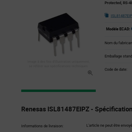
Protected, RS-4
ISL81487EIP
Modèle ECAD:
Nom du fabrican
Emballage stand
Image à des fins d'illustration uniquement,
se référer aux spécifications techniques
Code de date:
Product
Specification
Renesas ISL81487EIPZ - Spécification
Section
L'article ne peut être envoy
Informations de livraison: