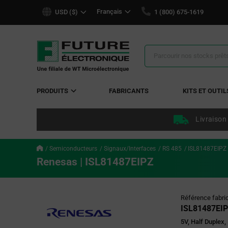
text.skipToContent
text.skipToNavigation
Français
USD ($)
1 (800) 675-1619
Résultats
de
la
recherche
PRODUITS
FABRICANTS
KITS ET OUTIL
Livraison
Semiconducteurs
Signaux/Interfaces
RS 485
ISL81487EIPZ
Renesas | ISL81487EIPZ
Référence fabri
ISL81487EI
5V, Half Duplex