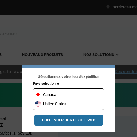
Bordereau-ma
S
NOUVEAUX PRODUITS
NOS SOLUTIONS
 gratuite aux États-Unis continentaux à partir de 50 $ US.
Des condit
Sélectionnez votre lieu d’expédition
Pays sélectionné
Canada
United States
Pricing
cant
CONTINUER SUR LE SITE WEB
Stock global
Section
PZ
États-Unis:
, 5Mbps, ±15kV ESD