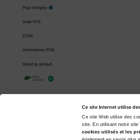
Pays d'origine:
Code HTS:
ECCN:
Informations PCN:
Statut du produit:
Renesas ISL81487EIPZ - Caractéristi
Ce site Internet utilise d
Attributes
Style d'emballage :
Table
Ce site Web utilise des co
site. En utilisant notre si
Méthode de montage :
cookies utilisés et les p
également en savoir plus e