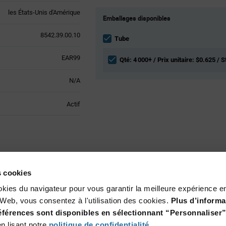
Product
les États-Unis d'Amérique
Emballages disponibles
Variant
Information
8542.39.00.10
section
Tube
EAR99
Qté: 4 000+ / Prix unitaire: $0.625 / S
N/A
Actif
ques techniques
es cookies
PDIP-8
okies du navigateur pour vous garantir la meilleure expérience en
te Web, vous consentez à l'utilisation des cookies.
Plus d’informa
Through Hole
références sont disponibles en sélectionnant “Personnaliser”
n lisant notre
politique de confidentialité
.