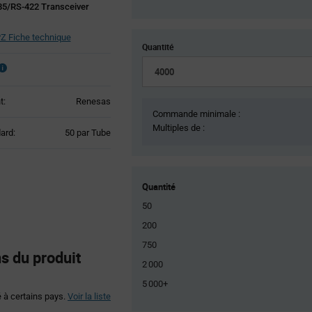
85/RS-422 Transceiver
Z Fiche technique
Quantité
t:
Renesas
Commande minimale :
Multiples de :
Product
ard:
50 par Tube
Variant
Information
section
Quantité
50
200
750
s du produit
2 000
5 000+
é à certains pays.
Voir la liste