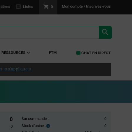
0
Mon compte / Inscrivez-vous
tières
Listes
RÉSULTATS 
RESSOURCES
FTM
CHAT EN DIRECT
ions s'appliquent
0
Sur commande :
0
Stock d'usine :
0
Stock
0
d'usine :