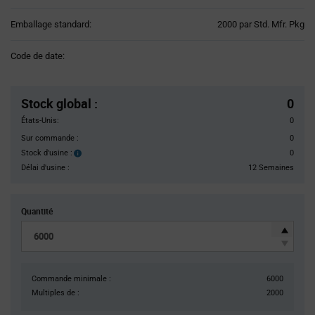
Product
Emballage standard:
2000 par Std. Mfr. Pkg
Variant
Information
Code de date:
section
Pricing
Section
Stock global
:
0
États-Unis:
0
Sur commande :
0
Stock d'usine :
0
Stock
d'usine :
Délai d'usine :
12 Semaines
Quantité
Commande minimale :
6000
Multiples de :
2000