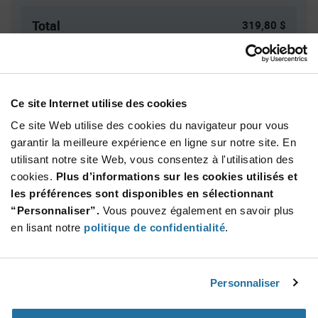
Total
319,80 $
USD
AJOUTER
Ce site Internet utilise des cookies
Ce site Web utilise des cookies du navigateur pour vous
Quantité
Prix unitaire
garantir la meilleure expérience en ligne sur notre site. En
6 000
$0.0533
utilisant notre site Web, vous consentez à l'utilisation des
8 000
$0.0529
cookies.
Plus d’informations sur les cookies utilisés et
les préférences sont disponibles en sélectionnant
10 000+
$0.0517
“Personnaliser”.
Vous pouvez également en savoir plus
en lisant notre
politique de confidentialité
.
Product
Emballages disponibles
Variant
Information
section
Std. Mfr. Pkg
Personnaliser
Qté: 6 000+ / Prix unitaire: $0.0533 / Stock: 0