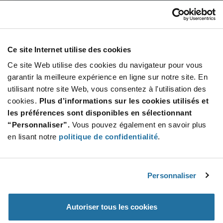
Total
6 453,20 $
USD
AJOUTER
Ce site Internet utilise des cookies
Ce site Web utilise des cookies du navigateur pour vous
garantir la meilleure expérience en ligne sur notre site. En
utilisant notre site Web, vous consentez à l'utilisation des
Quantité
Prix unitaire
cookies.
Plus d’informations sur les cookies utilisés et
4 420+
$1.46
les préférences sont disponibles en sélectionnant
“Personnaliser”.
Vous pouvez également en savoir plus
Product
en lisant notre
politique de confidentialité
.
Emballages disponibles
Variant
Information
section
Std. Mfr. Pkg
Personnaliser
Qté: 4 420+ / Prix unitaire: $1.46 / Stock: 0
Product
Autoriser tous les cookies
Specification
Zilog Z8F1681QN024XK2247 - Spécifications du
Section