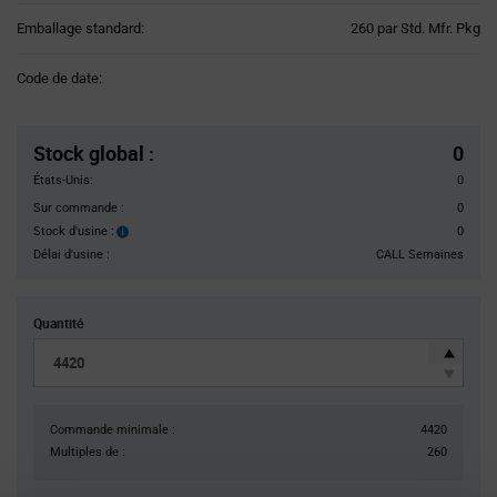
Product
Emballage standard:
260 par Std. Mfr. Pkg
Variant
Information
Code de date:
section
Pricing
Section
Stock global
:
0
États-Unis:
0
Sur commande :
0
Stock d'usine :
0
Stock
d'usine :
Délai d'usine :
CALL Semaines
Quantité
Commande minimale :
4420
Multiples de :
260