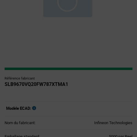
Référence fabricant
SLB9670VQ20FW787XTMA1
Modèle ECAD:
Nom du fabricant:
Infineon Technologies
Product
Emballage standard:
5000 par Reel