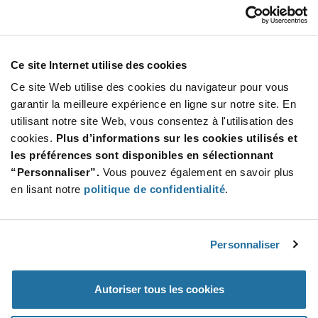
Total
USD
AJOUTER
Ce site Internet utilise des cookies
Ce site Web utilise des cookies du navigateur pour vous
garantir la meilleure expérience en ligne sur notre site. En
Quantité
Prix unitaire
utilisant notre site Web, vous consentez à l'utilisation des
5 000+
$2.87
cookies.
Plus d’informations sur les cookies utilisés et
les préférences sont disponibles en sélectionnant
“Personnaliser”.
Vous pouvez également en savoir plus
Product
Emballages disponibles
Variant
en lisant notre
politique de confidentialité
.
Information
section
Reel
Qté: 5 000+ / Prix unitaire: $2.87 / Stock: 0
Personnaliser
Product
Specification
Infineon
Autoriser tous les cookies
Section
Technologies SLB9670VQ20FW787XTMA1 - Spécifica
du produit