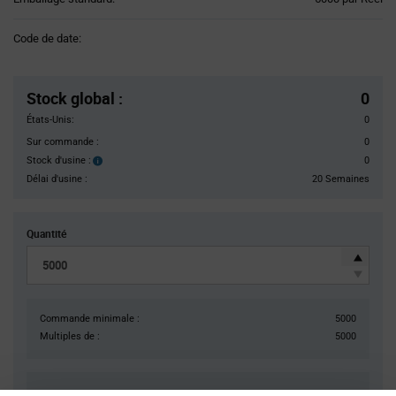
Variant
Information
Code de date:
section
Pricing
Section
Stock global
:
0
États-Unis:
0
Sur commande :
0
Stock d'usine :
0
Stock
d'usine :
Délai d'usine :
20 Semaines
Quantité
Commande minimale :
5000
Multiples de :
5000
14 350,00 $