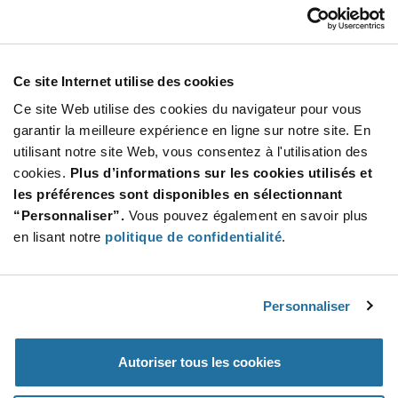
Our Company
Customer Care
Stay Connected!
Ce site Internet utilise des cookies
Ce site Web utilise des cookies du navigateur pour vous
garantir la meilleure expérience en ligne sur notre site. En
utilisant notre site Web, vous consentez à l'utilisation des
SUBSCRIBE TO OUR NEWSLETTER
cookies.
Plus d’informations sur les cookies utilisés et
Be at the Forefront of New Technology Innovations
les préférences sont disponibles en sélectionnant
subscribe
SUBSCRIBE
“Personnaliser”.
Vous pouvez également en savoir plus
button
en lisant notre
politique de confidentialité
.
Personnaliser
© 2026 Future Electronics. All rights reserved.
Privacy
|
Terms & Conditions
|
Terms of Use
|
Accessibility
Autoriser tous les cookies