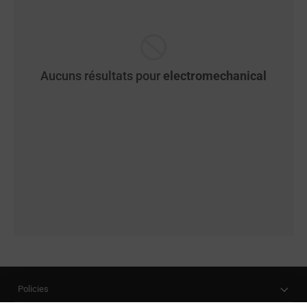
Aucuns résultats pour
electromechanical
Policies