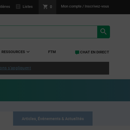
0
Mon compte / Inscrivez-vous
tières
Listes
RÉSULTATS 
RESSOURCES
FTM
CHAT EN DIRECT
ions s'appliquent
Articles, Événements & Actualités