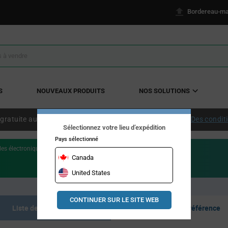
Bordereau-ma
S
NOUVEAUX PRODUITS
NOS SOLUTIONS
 gratuite aux États-Unis continentaux à partir de 50 $ US.
Des condit
Sélectionnez votre lieu d’expédition
Pays sélectionné
les électroniques
Canada
United States
CONTINUER SUR LE SITE WEB
Liste des produits
Documents de référence