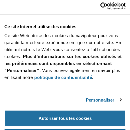
Our Company
Customer Care
Stay Connected!
Ce site Internet utilise des cookies
Ce site Web utilise des cookies du navigateur pour vous
garantir la meilleure expérience en ligne sur notre site. En
utilisant notre site Web, vous consentez à l'utilisation des
SUBSCRIBE TO OUR NEWSLETTER
cookies.
Plus d’informations sur les cookies utilisés et
Be at the Forefront of New Technology Innovations
les préférences sont disponibles en sélectionnant
subscribe
SUBSCRIBE
“Personnaliser”.
Vous pouvez également en savoir plus
button
en lisant notre
politique de confidentialité
.
Personnaliser
© 2026 Future Electronics. All rights reserved.
Privacy
|
Terms & Conditions
|
Terms of Use
|
Accessibility
Autoriser tous les cookies