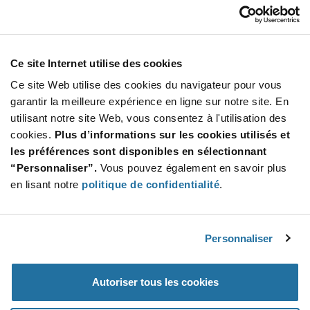
Our Company
Customer Care
Stay Connected!
Ce site Internet utilise des cookies
Ce site Web utilise des cookies du navigateur pour vous
garantir la meilleure expérience en ligne sur notre site. En
utilisant notre site Web, vous consentez à l'utilisation des
SUBSCRIBE TO OUR NEWSLETTER
cookies.
Plus d’informations sur les cookies utilisés et
Be at the Forefront of New Technology Innovations
les préférences sont disponibles en sélectionnant
subscribe
SUBSCRIBE
“Personnaliser”.
Vous pouvez également en savoir plus
button
en lisant notre
politique de confidentialité
.
Personnaliser
© 2026 Future Electronics. All rights reserved.
Privacy
|
Terms & Conditions
|
Terms of Use
|
Accessibility
Autoriser tous les cookies