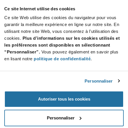
Stay Connected!
Ce site Internet utilise des cookies
Ce site Web utilise des cookies du navigateur pour vous
garantir la meilleure expérience en ligne sur notre site. En
utilisant notre site Web, vous consentez à l'utilisation des
SUBSCRIBE TO OUR NEWSLETTER
cookies.
Plus d’informations sur les cookies utilisés et
Be at the Forefront of New Technology Innovations
les préférences sont disponibles en sélectionnant
subscribe
SUBSCRIBE
“Personnaliser”.
Vous pouvez également en savoir plus
button
en lisant notre
politique de confidentialité
.
Personnaliser
© 2026 Future Electronics. All rights reserved.
Privacy
|
Terms & Conditions
|
Terms of Use
|
Accessibility
Autoriser tous les cookies
Personnaliser