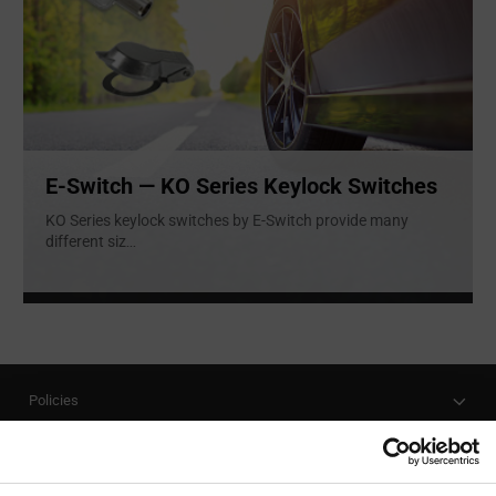
E-Switch — KO Series Keylock Switches
KO Series keylock switches by E-Switch provide many
different siz
...
Policies
Our Company
Customer Care