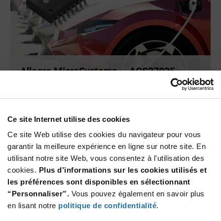
Allegro MicroSystems — ACS37035
capteur ...
Le ACS37035 d’Allegro MicroSystems est un capteur de
courant à ef
...
Ce site Internet utilise des cookies
Ce site Web utilise des cookies du navigateur pour vous
garantir la meilleure expérience en ligne sur notre site. En
ARTICLE
utilisant notre site Web, vous consentez à l'utilisation des
cookies.
Plus d’informations sur les cookies utilisés et
les préférences sont disponibles en sélectionnant
“Personnaliser”.
Vous pouvez également en savoir plus
en lisant notre
politique de confidentialité
.