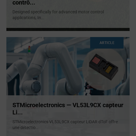
contrô...
Designed specifically for advanced motor control
applications, In
...
ARTICLE
STMicroelectronics — VL53L9CX capteur
Li...
STMicroelectronics VL53L9CX capteur LiDAR dToF offre
une détectio
...