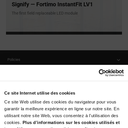
Signify — Fortimo InstantFit LV1
The first field replaceable LED module
Policies
Our Company
Customer Care
Stay Connected!
Ce site Internet utilise des cookies
Ce site Web utilise des cookies du navigateur pour vous
garantir la meilleure expérience en ligne sur notre site. En
utilisant notre site Web, vous consentez à l'utilisation des
SUBSCRIBE TO OUR NEWSLETTER
cookies.
Plus d’informations sur les cookies utilisés et
Be at the Forefront of New Technology Innovations