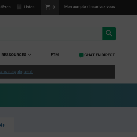
0
Mon compte / Inscrivez-vous
tières
Listes
RÉSULTATS 
RESSOURCES
FTM
CHAT EN DIRECT
ions s'appliquent
tés