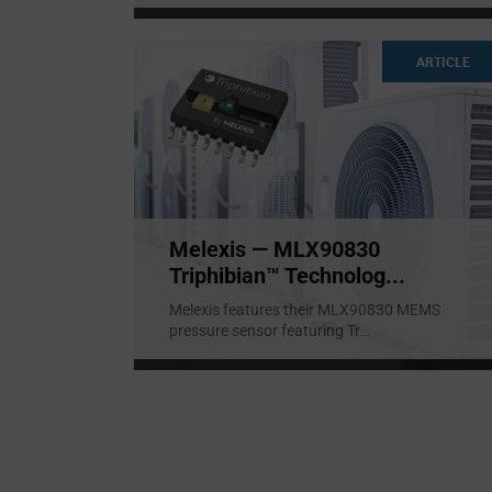
ARTICLE
Melexis — MLX90830
Triphibian™ Technolog...
Melexis features their MLX90830 MEMS
pressure sensor featuring Tr
...