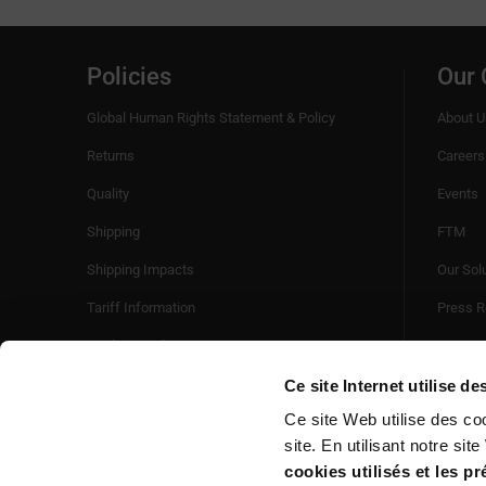
Policies
Our
Global Human Rights Statement & Policy
About U
Returns
Careers
Quality
Events
Shipping
FTM
Shipping Impacts
Our Sol
Tariff Information
Press R
Trade Compliance
Sustaina
Videos
Ce site Internet utilise d
Ce site Web utilise des co
site. En utilisant notre si
cookies utilisés et les p