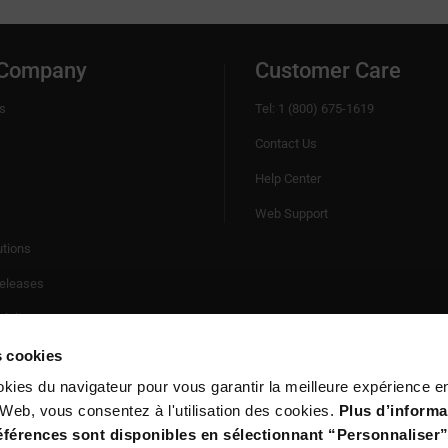
 Company
Customer Care
s
Tel: 1 (800) 675-1619
Contact Us
Help Center
Web Support
utions
eleases
bility
es cookies
okies du navigateur pour vous garantir la meilleure expérience en
te Web, vous consentez à l'utilisation des cookies.
Plus d’informa
références sont disponibles en sélectionnant “Personnaliser”