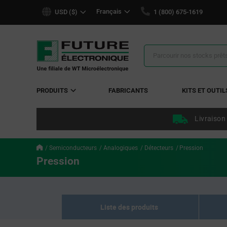
text.skipToContent
text.skipToNavigation
Français
USD ($)
1 (800) 675-1619
Résultats
de
la
recherche
PRODUITS
FABRICANTS
KITS ET OUTIL
Livraison
Semiconducteurs
Analogiques
Détecteurs
Pression
Pression
Liste des produits