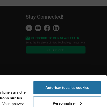
Stay Connected!
SUBSCRIBE TO OUR NEWSLETTER
Be at the Forefront of New Technology Innovations
subscribe
SUBSCRIBE
button
Autoriser tous les cookies
 ligne sur notre
tions sur les
Personnaliser
.
Vous pouvez