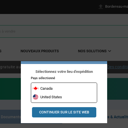
Bordereau-ma
S
NOUVEAUX PRODUITS
NOS SOLUTIONS
 gratuite aux États-Unis continentaux à partir de 50 $ US.
Des condit
Sélectionnez votre lieu d’expédition
Pays sélectionné
Canada
United States
CONTINUER SUR LE SITE WEB
Documents de référence
Articles, Événements & Actuali