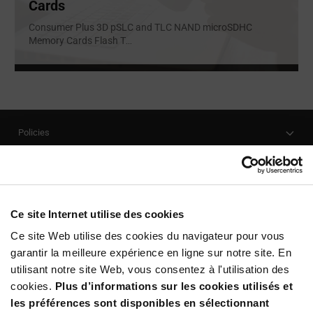
Cards
Consumer Plus 3D pSLC and TLC NAND microSDHC
Memory Cards Flash T
...
Policies
Our Company
Customer Care
Stay Connected!
Ce site Internet utilise des cookies
Ce site Web utilise des cookies du navigateur pour vous
garantir la meilleure expérience en ligne sur notre site. En
utilisant notre site Web, vous consentez à l'utilisation des
SUBSCRIBE TO OUR NEWSLETTER
cookies.
Plus d’informations sur les cookies utilisés et
Be at the Forefront of New Technology Innovations
les préférences sont disponibles en sélectionnant
subscribe